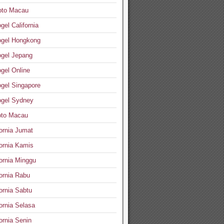
oto Macau
gel California
ogel Hongkong
ogel Jepang
ogel Online
ogel Singapore
ogel Sydney
oto Macau
fornia Jumat
fornia Kamis
fornia Minggu
fornia Rabu
ornia Sabtu
fornia Selasa
ornia Senin