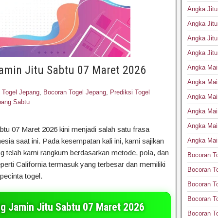
Angka Jitu
Angka Jitu
Angka Jitu
Angka Jit
Jamin Jitu Sabtu 07 Maret 2026
Angka Main
Angka Mai
 Togel Jepang
,
Bocoran Togel Jepang
,
Prediksi Togel
Angka Mai
pang Sabtu
Angka Mai
Angka Mai
btu 07 Maret 2026 kini menjadi salah satu frasa
esia saat ini. Pada kesempatan kali ini, kami sajikan
Angka Mai
ng telah kami rangkum berdasarkan metode, pola, dan
Bocoran To
eperti California termasuk yang terbesar dan memiliki
Bocoran T
pecinta togel.
Bocoran T
Bocoran To
ng Jamin Jitu Sabtu 07 Maret 2026
Bocoran T