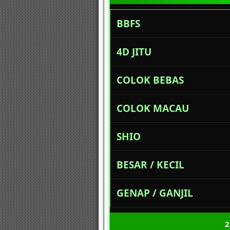
BBFS
4D JITU
COLOK BEBAS
COLOK MACAU
SHIO
BESAR / KECIL
GENAP / GANJIL
2