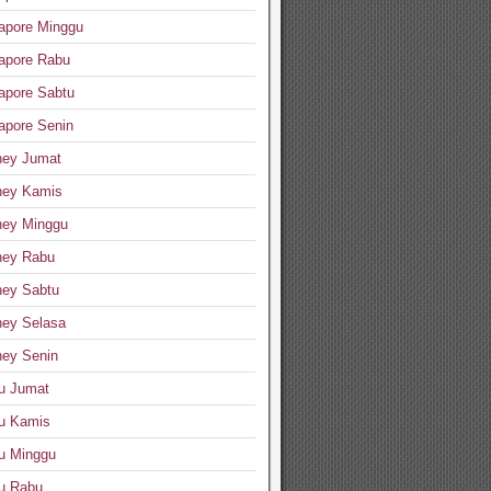
apore Minggu
apore Rabu
apore Sabtu
apore Senin
ney Jumat
ney Kamis
ney Minggu
ney Rabu
ney Sabtu
ney Selasa
ney Senin
u Jumat
u Kamis
u Minggu
u Rabu