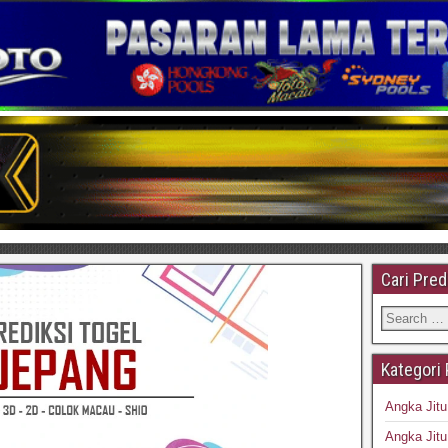
Cari Pred
Kategori 
Angka Jitu 
Angka Jit