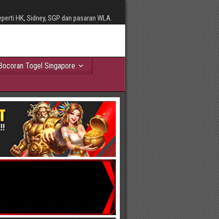
eperti HK, Sidney, SGP dan pasaran WLA.
Bocoran Togel Singapore