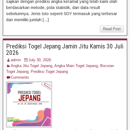
sajikan dengan prediksi angka keramat yang telah kami olah
berdasarkan metode, pola statistik, dan data result
sebelumnya. Jenis toto seperti SDY termasuk yang terbesar
dan memiliki jumlah […]
Read Post
Prediksi Togel Jepang Jamin Jitu Kamis 30 Juli
2026
admin
July 30, 2026
Angka Jitu Togel Jepang
,
Angka Main Togel Jepang
,
Bocoran
Togel Jepang
,
Prediksi Togel Jepang
Comments