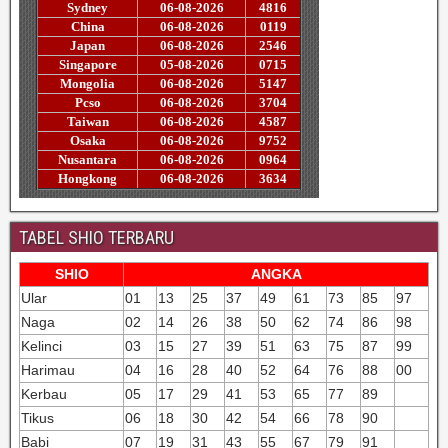
TABEL SHIO TERBARU
SHIO
ANGKA
Ular
01
13
25
37
49
61
73
85
97
Naga
02
14
26
38
50
62
74
86
98
Kelinci
03
15
27
39
51
63
75
87
99
Harimau
04
16
28
40
52
64
76
88
00
Kerbau
05
17
29
41
53
65
77
89
Tikus
06
18
30
42
54
66
78
90
Babi
07
19
31
43
55
67
79
91