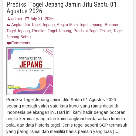
Prediksi Togel Jepang Jamin Jitu Sabtu 01
Agustus 2026
admin
July 31, 2026
Angka Jitu Togel Jepang
,
Angka Main Togel Jepang
,
Bocoran
Togel Jepang
,
Prediksi Togel Jepang
,
Prediksi Togel Online
,
Togel
Jepang Sabtu
Comments
Prediksi Togel Jepang Jamin Jitu Sabtu 01 Agustus 2026
sedang menjadi salah satu kata kunci yang ramai dicari di
Indonesia belakangan ini. Hari ini, kami hadir dengan bocoran
angka keramat yang telah kami rangkum berdasarkan formula,
pola, dan data historis togel. Jenis togel seperti SGP termasuk
yang paling ramai dan memiliki basis pemain yang luas […]