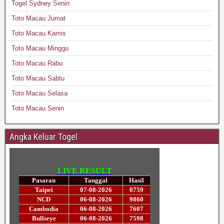
Togel Sydney Senin
Toto Macau Jumat
Toto Macau Kamis
Toto Macau Minggu
Toto Macau Rabu
Toto Macau Sabtu
Toto Macau Selasa
Toto Macau Senin
Angka Keluar Togel