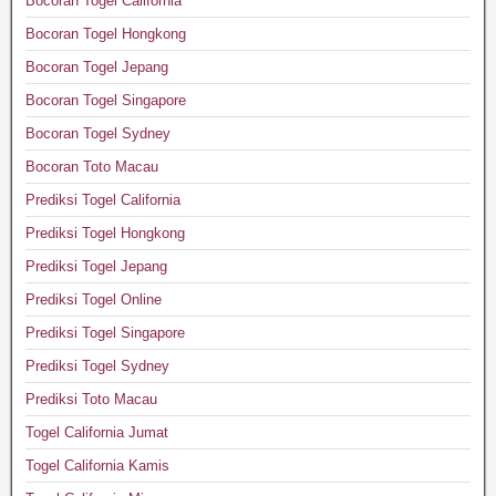
Bocoran Togel California
Bocoran Togel Hongkong
Bocoran Togel Jepang
Bocoran Togel Singapore
Bocoran Togel Sydney
Bocoran Toto Macau
Prediksi Togel California
Prediksi Togel Hongkong
Prediksi Togel Jepang
Prediksi Togel Online
Prediksi Togel Singapore
Prediksi Togel Sydney
Prediksi Toto Macau
Togel California Jumat
Togel California Kamis