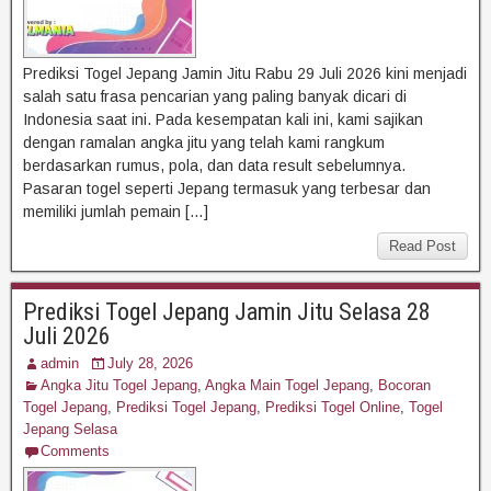
Prediksi Togel Jepang Jamin Jitu Rabu 29 Juli 2026 kini menjadi
salah satu frasa pencarian yang paling banyak dicari di
Indonesia saat ini. Pada kesempatan kali ini, kami sajikan
dengan ramalan angka jitu yang telah kami rangkum
berdasarkan rumus, pola, dan data result sebelumnya.
Pasaran togel seperti Jepang termasuk yang terbesar dan
memiliki jumlah pemain […]
Read Post
Prediksi Togel Jepang Jamin Jitu Selasa 28
Juli 2026
admin
July 28, 2026
Angka Jitu Togel Jepang
,
Angka Main Togel Jepang
,
Bocoran
Togel Jepang
,
Prediksi Togel Jepang
,
Prediksi Togel Online
,
Togel
Jepang Selasa
Comments