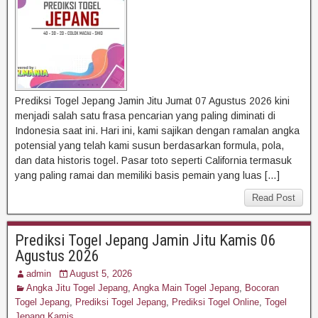
Prediksi Togel Jepang Jamin Jitu Jumat 07 Agustus 2026 kini
menjadi salah satu frasa pencarian yang paling diminati di
Indonesia saat ini. Hari ini, kami sajikan dengan ramalan angka
potensial yang telah kami susun berdasarkan formula, pola,
dan data historis togel. Pasar toto seperti California termasuk
yang paling ramai dan memiliki basis pemain yang luas […]
Read Post
Prediksi Togel Jepang Jamin Jitu Kamis 06
Agustus 2026
admin
August 5, 2026
Angka Jitu Togel Jepang
,
Angka Main Togel Jepang
,
Bocoran
Togel Jepang
,
Prediksi Togel Jepang
,
Prediksi Togel Online
,
Togel
Jepang Kamis