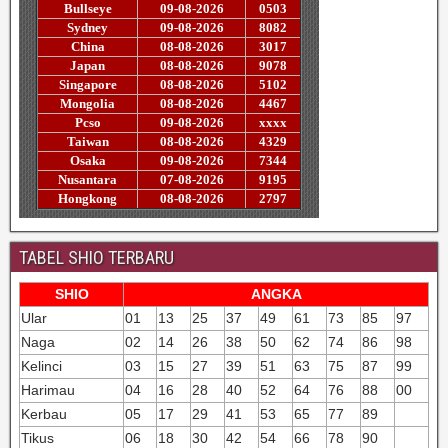
TABEL SHIO TERBARU
SHIO
ANGKA
Ular
01
13
25
37
49
61
73
85
97
Naga
02
14
26
38
50
62
74
86
98
Kelinci
03
15
27
39
51
63
75
87
99
Harimau
04
16
28
40
52
64
76
88
00
Kerbau
05
17
29
41
53
65
77
89
Tikus
06
18
30
42
54
66
78
90