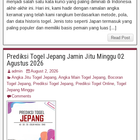
menjadi salah satu kata kunci yang paling diminati di Indonesia
akhir-akhir ini. Hari ini, kami hadir dengan ramalan angka
keramat yang telah kami rangkum berdasarkan metode, pola,
dan data historis togel. Jenis toto seperti Japan termasuk yang
paling populer dan memiliki basis pemain yang luas […]
Read Post
Prediksi Togel Jepang Jamin Jitu Minggu 02
Agustus 2026
admin
August 2, 2026
Angka Jitu Togel Jepang
,
Angka Main Togel Jepang
,
Bocoran
Togel Jepang
,
Prediksi Togel Jepang
,
Prediksi Togel Online
,
Togel
Jepang Minggu
Comments