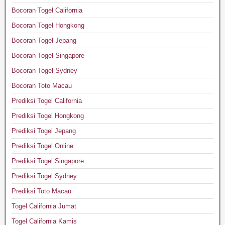
Bocoran Togel California
Bocoran Togel Hongkong
Bocoran Togel Jepang
Bocoran Togel Singapore
Bocoran Togel Sydney
Bocoran Toto Macau
Prediksi Togel California
Prediksi Togel Hongkong
Prediksi Togel Jepang
Prediksi Togel Online
Prediksi Togel Singapore
Prediksi Togel Sydney
Prediksi Toto Macau
Togel California Jumat
Togel California Kamis