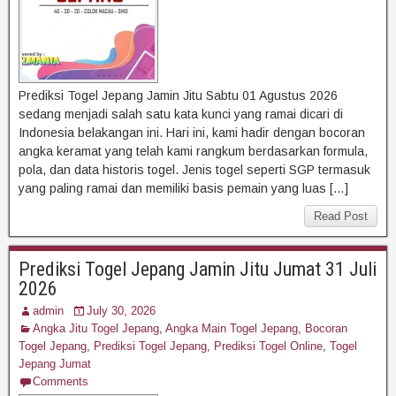
Prediksi Togel Jepang Jamin Jitu Sabtu 01 Agustus 2026
sedang menjadi salah satu kata kunci yang ramai dicari di
Indonesia belakangan ini. Hari ini, kami hadir dengan bocoran
angka keramat yang telah kami rangkum berdasarkan formula,
pola, dan data historis togel. Jenis togel seperti SGP termasuk
yang paling ramai dan memiliki basis pemain yang luas […]
Read Post
Prediksi Togel Jepang Jamin Jitu Jumat 31 Juli
2026
admin
July 30, 2026
Angka Jitu Togel Jepang
,
Angka Main Togel Jepang
,
Bocoran
Togel Jepang
,
Prediksi Togel Jepang
,
Prediksi Togel Online
,
Togel
Jepang Jumat
Comments