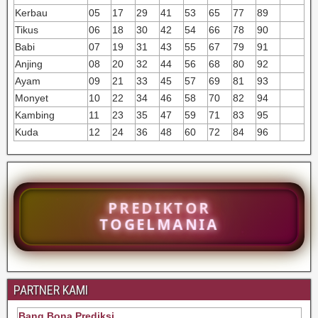
Kerbau
05
17
29
41
53
65
77
89
Tikus
06
18
30
42
54
66
78
90
Babi
07
19
31
43
55
67
79
91
Anjing
08
20
32
44
56
68
80
92
Ayam
09
21
33
45
57
69
81
93
Monyet
10
22
34
46
58
70
82
94
Kambing
11
23
35
47
59
71
83
95
Kuda
12
24
36
48
60
72
84
96
PREDIKTOR
TOGELMANIA
PARTNER KAMI
Bang Bona Prediksi