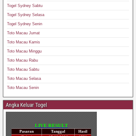
Togel Sydney Sabtu
Togel Sydney Selasa
Togel Sydney Senin
Toto Macau Jumat
Toto Macau Kamis
Toto Macau Minggu
Toto Macau Rabu
Toto Macau Sabtu
Toto Macau Selasa
Toto Macau Senin
Angka Keluar Togel