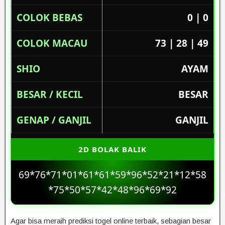
COLOK BEBAS
0 | 0
COLOK MACAU
73 | 28 | 49
SHIO
AYAM
BESAR / KECIL
BESAR
GENAP / GANJIL
GANJIL
2D BOLAK BALIK
69*76*71*01*61*61*59*96*52*21*12*58
*75*50*57*42*48*96*69*92
Agar bisa meraih prediksi togel online terbaik, sebagian besar