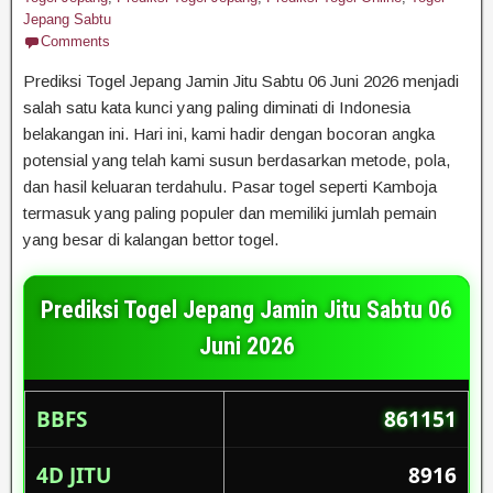
Jepang Sabtu
Comments
Prediksi Togel Jepang Jamin Jitu Sabtu 06 Juni 2026 menjadi
salah satu kata kunci yang paling diminati di Indonesia
belakangan ini. Hari ini, kami hadir dengan bocoran angka
potensial yang telah kami susun berdasarkan metode, pola,
dan hasil keluaran terdahulu. Pasar togel seperti Kamboja
termasuk yang paling populer dan memiliki jumlah pemain
yang besar di kalangan bettor togel.
Prediksi Togel Jepang Jamin Jitu Sabtu 06
Juni 2026
BBFS
861151
4D JITU
8916