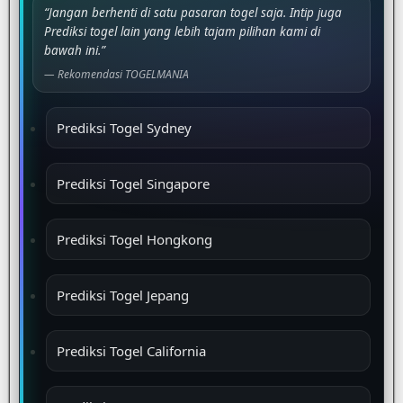
“Jangan berhenti di satu pasaran togel saja. Intip juga
Prediksi togel lain yang lebih tajam pilihan kami di
bawah ini.”
— Rekomendasi TOGELMANIA
Prediksi Togel Sydney
Prediksi Togel Singapore
Prediksi Togel Hongkong
Prediksi Togel Jepang
Prediksi Togel California