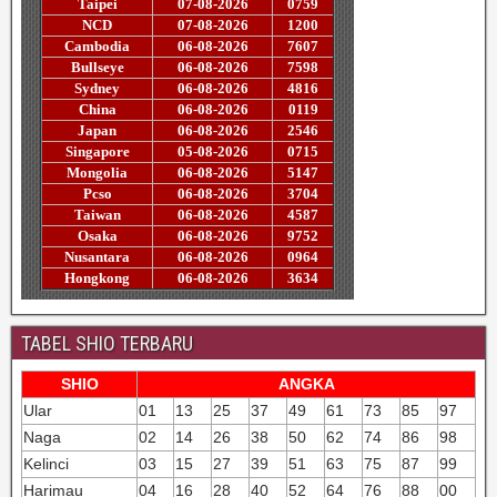
TABEL SHIO TERBARU
SHIO
ANGKA
Ular
01
13
25
37
49
61
73
85
97
Naga
02
14
26
38
50
62
74
86
98
Kelinci
03
15
27
39
51
63
75
87
99
Harimau
04
16
28
40
52
64
76
88
00