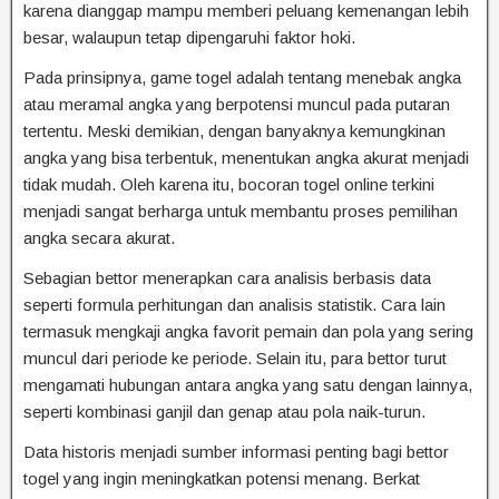
karena dianggap mampu memberi peluang kemenangan lebih
besar, walaupun tetap dipengaruhi faktor hoki.
Pada prinsipnya, game togel adalah tentang menebak angka
atau meramal angka yang berpotensi muncul pada putaran
tertentu. Meski demikian, dengan banyaknya kemungkinan
angka yang bisa terbentuk, menentukan angka akurat menjadi
tidak mudah. Oleh karena itu, bocoran togel online terkini
menjadi sangat berharga untuk membantu proses pemilihan
angka secara akurat.
Sebagian bettor menerapkan cara analisis berbasis data
seperti formula perhitungan dan analisis statistik. Cara lain
termasuk mengkaji angka favorit pemain dan pola yang sering
muncul dari periode ke periode. Selain itu, para bettor turut
mengamati hubungan antara angka yang satu dengan lainnya,
seperti kombinasi ganjil dan genap atau pola naik-turun.
Data historis menjadi sumber informasi penting bagi bettor
togel yang ingin meningkatkan potensi menang. Berkat