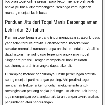
bocoran togel online presisi, para bettor memperoleh arah
angka jitu untuk dipertimbangkan, sehingga kemungkinan
menang menjadi lebih besar.
Panduan Jitu dari Togel Mania Berpengalaman
Lebih dari 20 Tahun
Pemain togel berjam terbang tinggi menguasai strategi khusus
yang telah terbukti efektif. Pertama-tama, mereka tidak
sekadar memakai rumusan tanpa analisis mendalam. Analisis
data historis menjadi dasar terpenting angka main togel
Singapore presisi. Dengan mempelajari hasil keluaran
sebelumnya, arah tren angka dapat dikenali.
Di samping metode sebelumnya, unsur perhitungan statistik
sering menjadi pertimbangan penting. Ahli prediksi togel
mengamati frekuensi kemunculan angka tertentu untuk
meningkatkan peluang angka jadi togel HK akurat. Tak jarang
juga mempelajari pola angka naik-turun dengan teknik analisis
penjumlahan atau pengurangan.