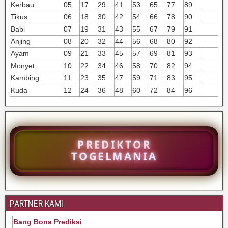
Kerbau
05
17
29
41
53
65
77
89
Tikus
06
18
30
42
54
66
78
90
Babi
07
19
31
43
55
67
79
91
Anjing
08
20
32
44
56
68
80
92
Ayam
09
21
33
45
57
69
81
93
Monyet
10
22
34
46
58
70
82
94
Kambing
11
23
35
47
59
71
83
95
Kuda
12
24
36
48
60
72
84
96
PREDIKTOR
TOGELMANIA
PARTNER KAMI
Bang Bona Prediksi