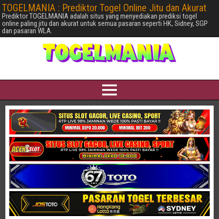
TOGELMANIA : Prediktor Togel Online Jitu dan Akurat
Prediktor TOGELMANIA adalah situs yang menyediakan prediksi togel
online paling jitu dan akurat untuk semua pasaran seperti HK, Sidney, SGP
dan pasaran WLA.