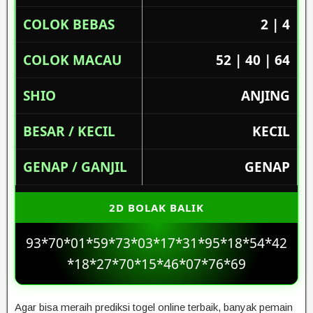
COLOK BEBAS
2 | 4
COLOK MACAU
52 | 40 | 64
SHIO
ANJING
BESAR / KECIL
KECIL
GENAP / GANJIL
GENAP
2D BOLAK BALIK
93*70*01*59*73*03*17*31*95*18*54*42
*18*27*70*15*46*07*76*69
Agar bisa meraih prediksi togel online terbaik, banyak pemain