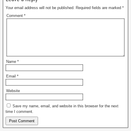
Your email address will not be published.
Required fields are marked
*
Comment
*
Name
*
Email
*
Website
Save my name, email, and website in this browser for the next
time I comment.