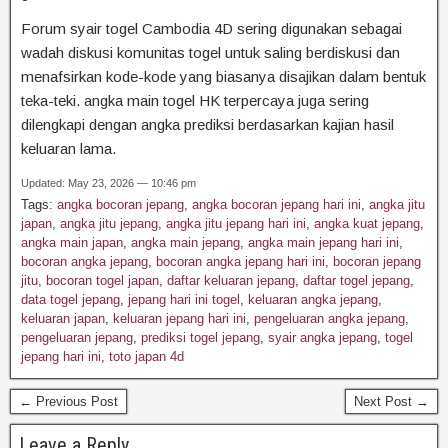
Forum syair togel Cambodia 4D sering digunakan sebagai
wadah diskusi komunitas togel untuk saling berdiskusi dan
menafsirkan kode-kode yang biasanya disajikan dalam bentuk
teka-teki. angka main togel HK terpercaya juga sering
dilengkapi dengan angka prediksi berdasarkan kajian hasil
keluaran lama.
Updated: May 23, 2026 — 10:46 pm
Tags:
angka bocoran jepang
,
angka bocoran jepang hari ini
,
angka jitu
japan
,
angka jitu jepang
,
angka jitu jepang hari ini
,
angka kuat jepang
,
angka main japan
,
angka main jepang
,
angka main jepang hari ini
,
bocoran angka jepang
,
bocoran angka jepang hari ini
,
bocoran jepang
jitu
,
bocoran togel japan
,
daftar keluaran jepang
,
daftar togel jepang
,
data togel jepang
,
jepang hari ini togel
,
keluaran angka jepang
,
keluaran japan
,
keluaran jepang hari ini
,
pengeluaran angka jepang
,
pengeluaran jepang
,
prediksi togel jepang
,
syair angka jepang
,
togel
jepang hari ini
,
toto japan 4d
← Previous Post
Next Post →
Leave a Reply