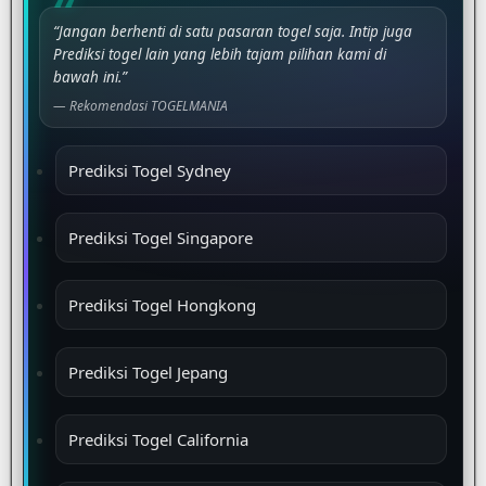
“Jangan berhenti di satu pasaran togel saja. Intip juga
Prediksi togel lain yang lebih tajam pilihan kami di
bawah ini.”
— Rekomendasi TOGELMANIA
Prediksi Togel Sydney
Prediksi Togel Singapore
Prediksi Togel Hongkong
Prediksi Togel Jepang
Prediksi Togel California