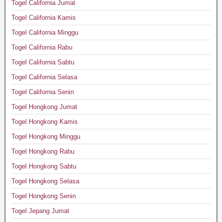
Togel California Jumat
Togel California Kamis
Togel California Minggu
Togel California Rabu
Togel California Sabtu
Togel California Selasa
Togel California Senin
Togel Hongkong Jumat
Togel Hongkong Kamis
Togel Hongkong Minggu
Togel Hongkong Rabu
Togel Hongkong Sabtu
Togel Hongkong Selasa
Togel Hongkong Senin
Togel Jepang Jumat