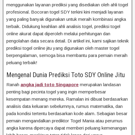
menggunakan layanan prediksi yang disediakan oleh ahli togel
profesional. Bocoran togel SDY terkini kini menjadi layanan
yang paling banyak digunakan untuk meraih kombinasi angka
terbaik. Didukung keahlian ahli analisis togel, prediksi togel
online akurat dapat diperoleh melalui perhitungan dan
pengolahan data secara detail. Di artikel ini, kami sajikan teknik
prediksi togel online jitu yang digunakan oleh master togel
berpengalaman, semoga bisa membantu para pemain meraih
peluang terbaik!
Mengenal Dunia Prediksi Toto SDY Online Jitu
Ranah
angka jadi toto Singapore
merupakan landasan
penting bagi pecinta togel yang ingin memperbesar
kesempatan menang mereka. Ramalan ini dibuat berdasarkan
analisis data keluaran sebelumnya, rumus matematika, dan
pada kondisi tertentu berdasarkan kode alam. Sebagian besar
pemain mengandalkan prediktor Togel Mania atau perumus
angka karena dipercaya dapat memberi peluang kemenangan