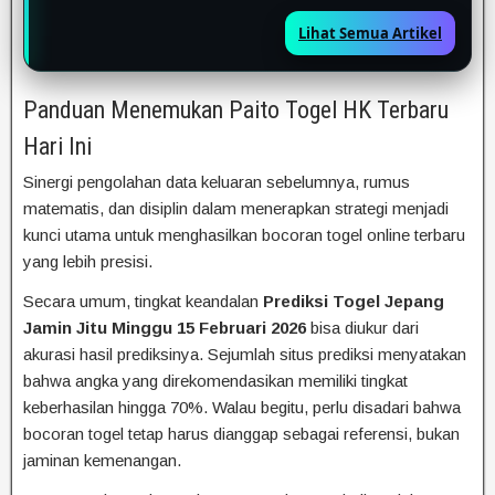
Lihat Semua Artikel
Panduan Menemukan Paito Togel HK Terbaru
Hari Ini
Sinergi pengolahan data keluaran sebelumnya, rumus
matematis, dan disiplin dalam menerapkan strategi menjadi
kunci utama untuk menghasilkan bocoran togel online terbaru
yang lebih presisi.
Secara umum, tingkat keandalan
Prediksi Togel Jepang
Jamin Jitu Minggu 15 Februari 2026
bisa diukur dari
akurasi hasil prediksinya. Sejumlah situs prediksi menyatakan
bahwa angka yang direkomendasikan memiliki tingkat
keberhasilan hingga 70%. Walau begitu, perlu disadari bahwa
bocoran togel tetap harus dianggap sebagai referensi, bukan
jaminan kemenangan.