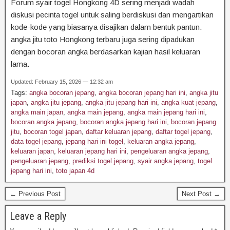
Forum syair togel Hongkong 4D sering menjadi wadah
diskusi pecinta togel untuk saling berdiskusi dan mengartikan
kode-kode yang biasanya disajikan dalam bentuk pantun.
angka jitu toto Hongkong terbaru juga sering dipadukan
dengan bocoran angka berdasarkan kajian hasil keluaran
lama.
Updated: February 15, 2026 — 12:32 am
Tags:
angka bocoran jepang
,
angka bocoran jepang hari ini
,
angka jitu
japan
,
angka jitu jepang
,
angka jitu jepang hari ini
,
angka kuat jepang
,
angka main japan
,
angka main jepang
,
angka main jepang hari ini
,
bocoran angka jepang
,
bocoran angka jepang hari ini
,
bocoran jepang
jitu
,
bocoran togel japan
,
daftar keluaran jepang
,
daftar togel jepang
,
data togel jepang
,
jepang hari ini togel
,
keluaran angka jepang
,
keluaran japan
,
keluaran jepang hari ini
,
pengeluaran angka jepang
,
pengeluaran jepang
,
prediksi togel jepang
,
syair angka jepang
,
togel
jepang hari ini
,
toto japan 4d
← Previous Post
Next Post →
Leave a Reply