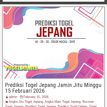
Prediksi Togel Jepang Jamin Jitu Minggu
15 Februari 2026
admin
February 15, 2026
Angka Jitu Togel Jepang
,
Angka Main Togel Jepang
,
Bocoran
Togel Jepang
,
Prediksi Togel Jepang
,
Prediksi Togel Online
,
Togel