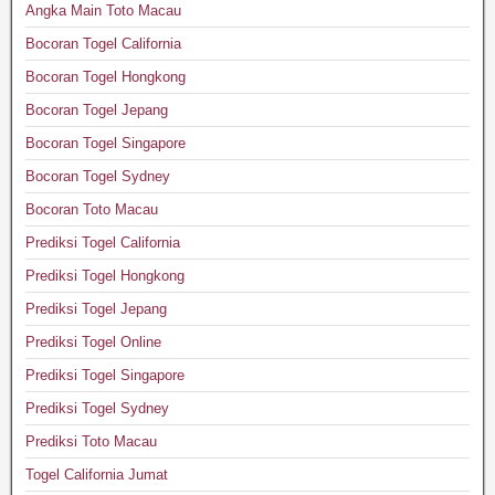
Angka Main Toto Macau
Bocoran Togel California
Bocoran Togel Hongkong
Bocoran Togel Jepang
Bocoran Togel Singapore
Bocoran Togel Sydney
Bocoran Toto Macau
Prediksi Togel California
Prediksi Togel Hongkong
Prediksi Togel Jepang
Prediksi Togel Online
Prediksi Togel Singapore
Prediksi Togel Sydney
Prediksi Toto Macau
Togel California Jumat