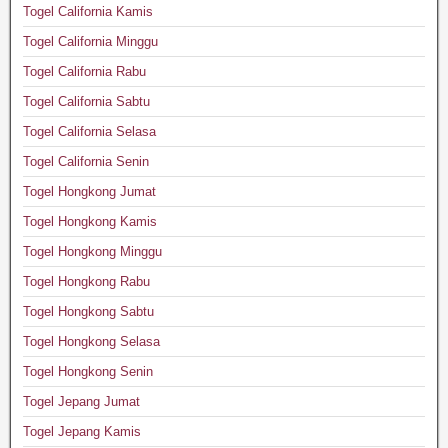
Togel California Kamis
Togel California Minggu
Togel California Rabu
Togel California Sabtu
Togel California Selasa
Togel California Senin
Togel Hongkong Jumat
Togel Hongkong Kamis
Togel Hongkong Minggu
Togel Hongkong Rabu
Togel Hongkong Sabtu
Togel Hongkong Selasa
Togel Hongkong Senin
Togel Jepang Jumat
Togel Jepang Kamis