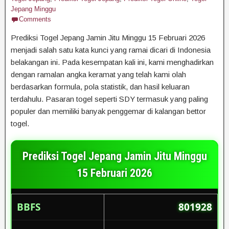
Jepang Minggu
Comments
Prediksi Togel Jepang Jamin Jitu Minggu 15 Februari 2026
menjadi salah satu kata kunci yang ramai dicari di Indonesia
belakangan ini. Pada kesempatan kali ini, kami menghadirkan
dengan ramalan angka keramat yang telah kami olah
berdasarkan formula, pola statistik, dan hasil keluaran
terdahulu. Pasaran togel seperti SDY termasuk yang paling
populer dan memiliki banyak penggemar di kalangan bettor
togel.
Prediksi Togel Jepang Jamin Jitu Minggu
15 Februari 2026
BBFS
801928