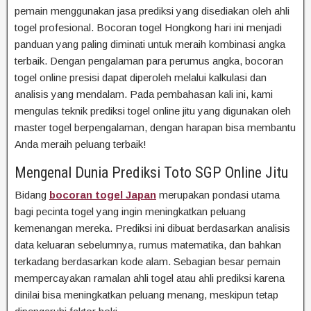
pemain menggunakan jasa prediksi yang disediakan oleh ahli
togel profesional. Bocoran togel Hongkong hari ini menjadi
panduan yang paling diminati untuk meraih kombinasi angka
terbaik. Dengan pengalaman para perumus angka, bocoran
togel online presisi dapat diperoleh melalui kalkulasi dan
analisis yang mendalam. Pada pembahasan kali ini, kami
mengulas teknik prediksi togel online jitu yang digunakan oleh
master togel berpengalaman, dengan harapan bisa membantu
Anda meraih peluang terbaik!
Mengenal Dunia Prediksi Toto SGP Online Jitu
Bidang
bocoran togel Japan
merupakan pondasi utama
bagi pecinta togel yang ingin meningkatkan peluang
kemenangan mereka. Prediksi ini dibuat berdasarkan analisis
data keluaran sebelumnya, rumus matematika, dan bahkan
terkadang berdasarkan kode alam. Sebagian besar pemain
mempercayakan ramalan ahli togel atau ahli prediksi karena
dinilai bisa meningkatkan peluang menang, meskipun tetap