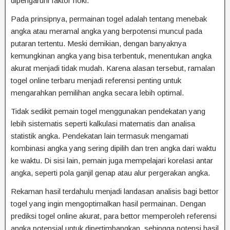
dipengaruhi faktor hoki.
Pada prinsipnya, permainan togel adalah tentang menebak
angka atau meramal angka yang berpotensi muncul pada
putaran tertentu. Meski demikian, dengan banyaknya
kemungkinan angka yang bisa terbentuk, menentukan angka
akurat menjadi tidak mudah. Karena alasan tersebut, ramalan
togel online terbaru menjadi referensi penting untuk
mengarahkan pemilihan angka secara lebih optimal.
Tidak sedikit pemain togel menggunakan pendekatan yang
lebih sistematis seperti kalkulasi matematis dan analisa
statistik angka. Pendekatan lain termasuk mengamati
kombinasi angka yang sering dipilih dan tren angka dari waktu
ke waktu. Di sisi lain, pemain juga mempelajari korelasi antar
angka, seperti pola ganjil genap atau alur pergerakan angka.
Rekaman hasil terdahulu menjadi landasan analisis bagi bettor
togel yang ingin mengoptimalkan hasil permainan. Dengan
prediksi togel online akurat, para bettor memperoleh referensi
angka potensial untuk dipertimbangkan, sehingga potensi hasil