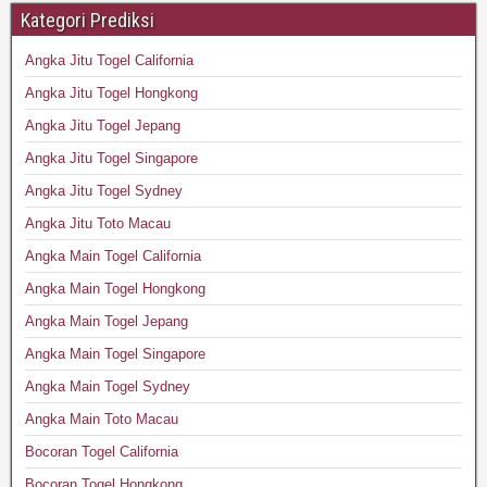
Kategori Prediksi
Angka Jitu Togel California
Angka Jitu Togel Hongkong
Angka Jitu Togel Jepang
Angka Jitu Togel Singapore
Angka Jitu Togel Sydney
Angka Jitu Toto Macau
Angka Main Togel California
Angka Main Togel Hongkong
Angka Main Togel Jepang
Angka Main Togel Singapore
Angka Main Togel Sydney
Angka Main Toto Macau
Bocoran Togel California
Bocoran Togel Hongkong