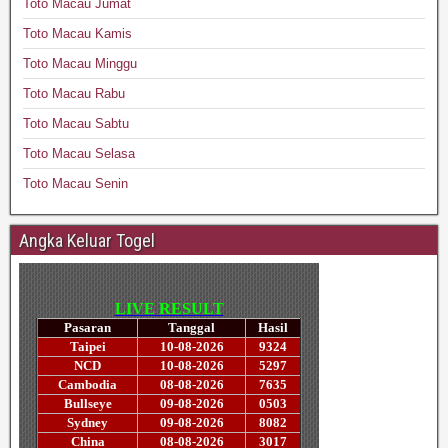
Toto Macau Jumat
Toto Macau Kamis
Toto Macau Minggu
Toto Macau Rabu
Toto Macau Sabtu
Toto Macau Selasa
Toto Macau Senin
Angka Keluar Togel