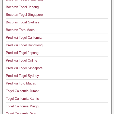
Bocoran Togel Jepang
Bocoran Togel Singapore
Bocoran Togel Sydney
Bocoran Toto Macau
Prediksi Togel California
Prediksi Togel Hongkong
Prediksi Togel Jepang
Prediksi Togel Online
Prediksi Togel Singapore
Prediksi Togel Sydney
Prediksi Toto Macau
Togel California Jumat
Togel California Kamis
Togel California Minggu
Togel California Rabu