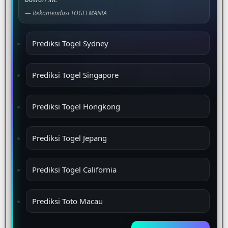
— Rekomendasi TOGELMANIA
Prediksi Togel Sydney
Prediksi Togel Singapore
Prediksi Togel Hongkong
Prediksi Togel Jepang
Prediksi Togel California
Prediksi Toto Macau