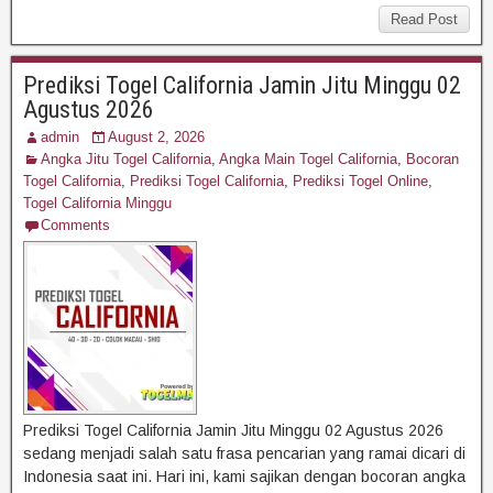
Read Post
Prediksi Togel California Jamin Jitu Minggu 02
Agustus 2026
admin
August 2, 2026
Angka Jitu Togel California
,
Angka Main Togel California
,
Bocoran
Togel California
,
Prediksi Togel California
,
Prediksi Togel Online
,
Togel California Minggu
Comments
Prediksi Togel California Jamin Jitu Minggu 02 Agustus 2026
sedang menjadi salah satu frasa pencarian yang ramai dicari di
Indonesia saat ini. Hari ini, kami sajikan dengan bocoran angka