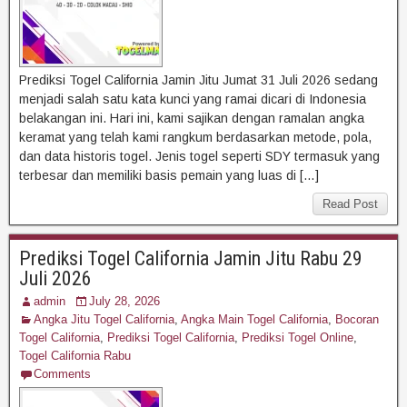
Prediksi Togel California Jamin Jitu Jumat 31 Juli 2026 sedang
menjadi salah satu kata kunci yang ramai dicari di Indonesia
belakangan ini. Hari ini, kami sajikan dengan ramalan angka
keramat yang telah kami rangkum berdasarkan metode, pola,
dan data historis togel. Jenis togel seperti SDY termasuk yang
terbesar dan memiliki basis pemain yang luas di […]
Read Post
Prediksi Togel California Jamin Jitu Rabu 29
Juli 2026
admin
July 28, 2026
Angka Jitu Togel California
,
Angka Main Togel California
,
Bocoran
Togel California
,
Prediksi Togel California
,
Prediksi Togel Online
,
Togel California Rabu
Comments