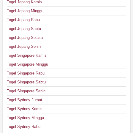
Togel Jepang Kamis
Togel Jepang Minggu
Togel Jepang Rabu
Togel Jepang Sabtu
Togel Jepang Selasa
Togel Jepang Senin
Togel Singapore Kamis
Togel Singapore Minggu
Togel Singapore Rabu
Togel Singapore Sabtu
Togel Singapore Senin
Togel Sydney Jumat
Togel Sydney Kamis
Togel Sydney Minggu
Togel Sydney Rabu