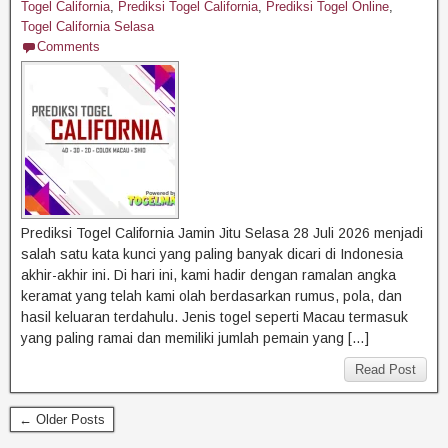
Togel California
,
Prediksi Togel California
,
Prediksi Togel Online
,
Togel California Selasa
Comments
Prediksi Togel California Jamin Jitu Selasa 28 Juli 2026 menjadi
salah satu kata kunci yang paling banyak dicari di Indonesia
akhir-akhir ini. Di hari ini, kami hadir dengan ramalan angka
keramat yang telah kami olah berdasarkan rumus, pola, dan
hasil keluaran terdahulu. Jenis togel seperti Macau termasuk
yang paling ramai dan memiliki jumlah pemain yang […]
Read Post
← Older Posts