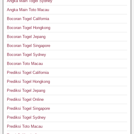
Angka Main Togel Sydney
Angka Main Toto Macau
Bocoran Togel California
Bocoran Togel Hongkong
Bocoran Togel Jepang
Bocoran Togel Singapore
Bocoran Togel Sydney
Bocoran Toto Macau
Prediksi Togel California
Prediksi Togel Hongkong
Prediksi Togel Jepang
Prediksi Togel Online
Prediksi Togel Singapore
Prediksi Togel Sydney
Prediksi Toto Macau