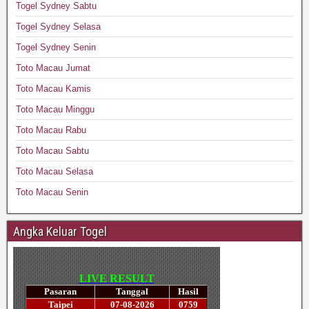
Togel Sydney Sabtu
Togel Sydney Selasa
Togel Sydney Senin
Toto Macau Jumat
Toto Macau Kamis
Toto Macau Minggu
Toto Macau Rabu
Toto Macau Sabtu
Toto Macau Selasa
Toto Macau Senin
Angka Keluar Togel