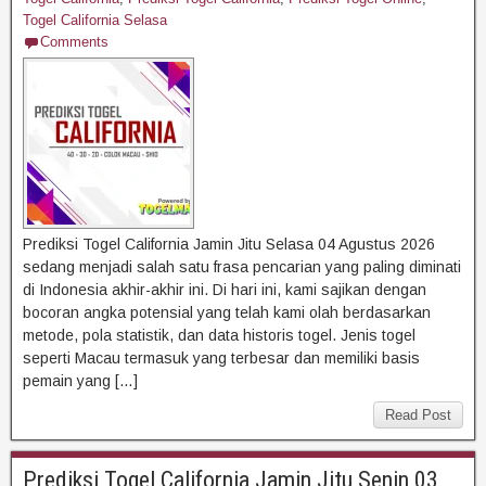
Togel California Selasa
Comments
Prediksi Togel California Jamin Jitu Selasa 04 Agustus 2026
sedang menjadi salah satu frasa pencarian yang paling diminati
di Indonesia akhir-akhir ini. Di hari ini, kami sajikan dengan
bocoran angka potensial yang telah kami olah berdasarkan
metode, pola statistik, dan data historis togel. Jenis togel
seperti Macau termasuk yang terbesar dan memiliki basis
pemain yang […]
Read Post
Prediksi Togel California Jamin Jitu Senin 03