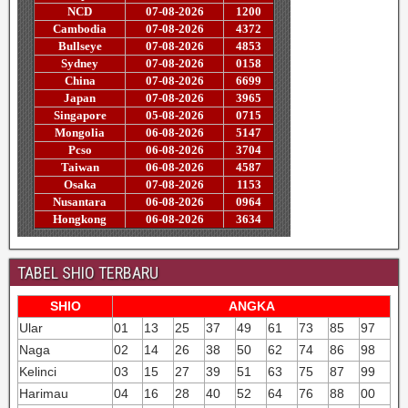
TABEL SHIO TERBARU
SHIO
ANGKA
Ular
01
13
25
37
49
61
73
85
97
Naga
02
14
26
38
50
62
74
86
98
Kelinci
03
15
27
39
51
63
75
87
99
Harimau
04
16
28
40
52
64
76
88
00