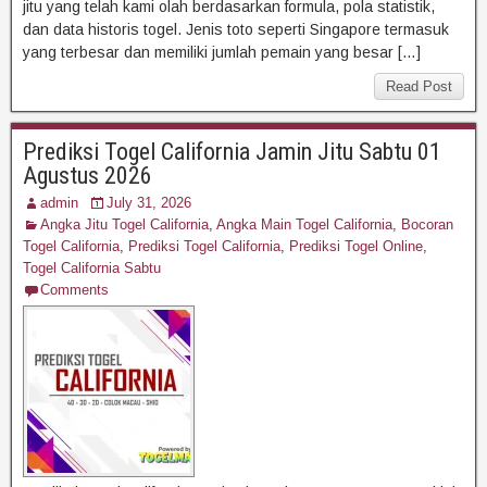
jitu yang telah kami olah berdasarkan formula, pola statistik,
dan data historis togel. Jenis toto seperti Singapore termasuk
yang terbesar dan memiliki jumlah pemain yang besar […]
Read Post
Prediksi Togel California Jamin Jitu Sabtu 01
Agustus 2026
admin
July 31, 2026
Angka Jitu Togel California
,
Angka Main Togel California
,
Bocoran
Togel California
,
Prediksi Togel California
,
Prediksi Togel Online
,
Togel California Sabtu
Comments