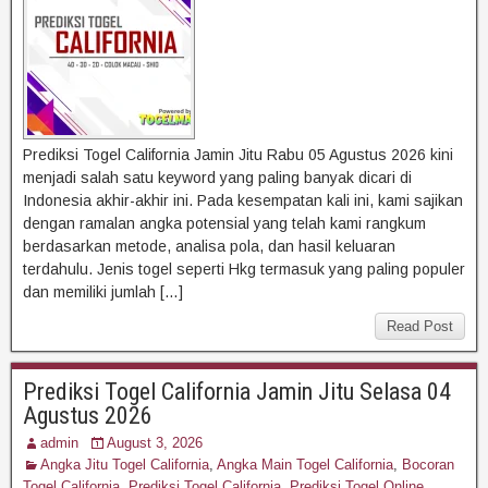
Prediksi Togel California Jamin Jitu Rabu 05 Agustus 2026 kini
menjadi salah satu keyword yang paling banyak dicari di
Indonesia akhir-akhir ini. Pada kesempatan kali ini, kami sajikan
dengan ramalan angka potensial yang telah kami rangkum
berdasarkan metode, analisa pola, dan hasil keluaran
terdahulu. Jenis togel seperti Hkg termasuk yang paling populer
dan memiliki jumlah […]
Read Post
Prediksi Togel California Jamin Jitu Selasa 04
Agustus 2026
admin
August 3, 2026
Angka Jitu Togel California
,
Angka Main Togel California
,
Bocoran
Togel California
,
Prediksi Togel California
,
Prediksi Togel Online
,