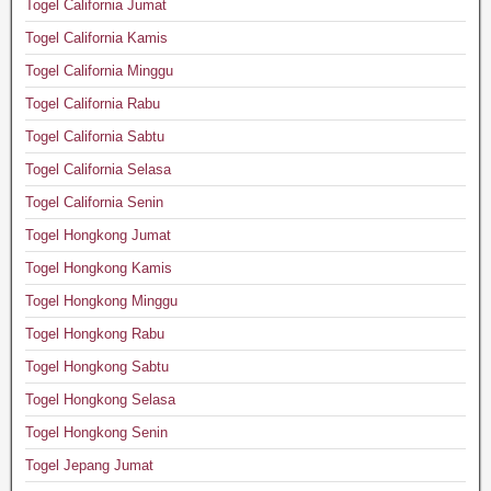
Togel California Jumat
Togel California Kamis
Togel California Minggu
Togel California Rabu
Togel California Sabtu
Togel California Selasa
Togel California Senin
Togel Hongkong Jumat
Togel Hongkong Kamis
Togel Hongkong Minggu
Togel Hongkong Rabu
Togel Hongkong Sabtu
Togel Hongkong Selasa
Togel Hongkong Senin
Togel Jepang Jumat