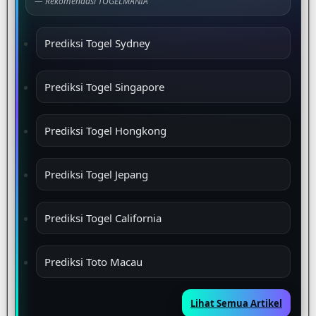
— Rekomendasi TOGELMANIA
Prediksi Togel Sydney
Prediksi Togel Singapore
Prediksi Togel Hongkong
Prediksi Togel Jepang
Prediksi Togel California
Prediksi Toto Macau
Lihat Semua Artikel