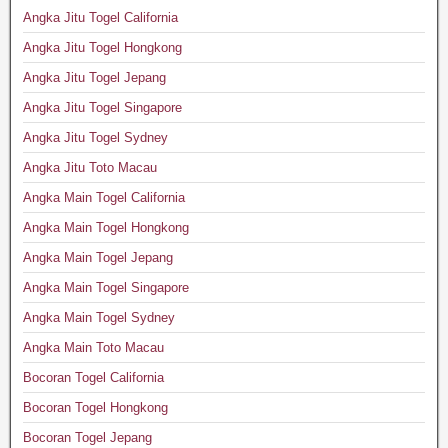
Angka Jitu Togel California
Angka Jitu Togel Hongkong
Angka Jitu Togel Jepang
Angka Jitu Togel Singapore
Angka Jitu Togel Sydney
Angka Jitu Toto Macau
Angka Main Togel California
Angka Main Togel Hongkong
Angka Main Togel Jepang
Angka Main Togel Singapore
Angka Main Togel Sydney
Angka Main Toto Macau
Bocoran Togel California
Bocoran Togel Hongkong
Bocoran Togel Jepang