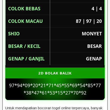
COLOK BEBAS
4 | 4
COLOK MACAU
87 | 97 | 20
SHIO
MONYET
BESAR / KECIL
BESAR
GENAP / GANJIL
GENAP
2D BOLAK BALIK
97*94*09*20*21*71*45*55*69*54*85*77
*38*47*61*53*15*27*70*92
Untuk mendapatkan bocoran togel online terpercaya, banyak