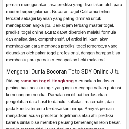
pemain menggunakan jasa prediksi yang disediakan oleh para
master berpengalaman. Bocoran togel California terkini
tercatat sebagai layanan yang paling diminati untuk
mendapatkan angka jitu. Berkat jam terbang master togel,
prediksi togel online akurat dapat diperoleh melalui formula
dan analisa data komprehensif. Di artikel ini, kami akan
membagikan cara membaca prediksi togel terpercaya yang
digunakan oleh pakar togel profesional, dengan harapan bisa
membantu para pemain mendapatkan hoki maksimal!
Mengenal Dunia Bocoran Toto SDY Online Jitu
Bidang
ramalan togel Hongkong
merupakan landasan
penting bagi pecinta togel yang ingin mengoptimalkan potensi
kemenangan mereka. Ramalan ini dibuat berdasarkan
pengolahan data hasil terdahulu, kalkulasi matematis, dan
pada kondisi tertentu berdasarkan mimpi. Banyak pemain
menjadikan acuan prediktor Togelmania atau ahli prediksi
karena dinilai bisa memberi peluang kemenangan lebih besar,