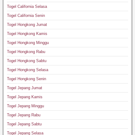
Togel California Selasa
Togel California Senin
Togel Hongkong Jumat
Togel Hongkong Kamis
Togel Hongkong Minggu
Togel Hongkong Rabu
Togel Hongkong Sabtu
Togel Hongkong Selasa
Togel Hongkong Senin
Togel Jepang Jumat
Togel Jepang Kamis
Togel Jepang Minggu
Togel Jepang Rabu
Togel Jepang Sabtu
Togel Jepang Selasa