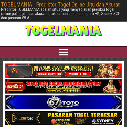
TOGELMANIA : Prediktor Togel Online Jitu dan Akurat
Prediktor TOGELMANIA adalah situs yang menyediakan prediksi togel
online paling jitu dan akurat untuk semua pasaran seperti HK, Sidney, SGP
dan pasaran WLA.