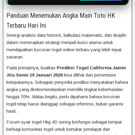
Panduan Menemukan Angka Main Toto HK
Terbaru Hari Ini
Sinergi analisis data historis, kalkulasi matematis, dan disiplin
dalam menerapkan strategi menjadi kunci utama untuk
mendapatkan bocoran togel online terbaru yang lebih tepat
sasaran.
Pada prinsipnya, kualitas
Prediksi Togel California Jamin
Jitu Senin 19 Januari 2026
bisa dilihat dari persentase
ketepatannya. Sebagian penyedia prediksi menyatakan bahwa
angka yang direkomendasikan memiliki tingkat keberhasilan
hingga 70%. Walau begitu, perlu dipahami bahwa bocoran
togel tetap harus dianggap sebagai referensi, bukan garansi
hasil.
Forum syair togel Hkg 4D sering berfungsi sebagai tempat
berbagi komunitas togel untuk bertukar pendapat dan