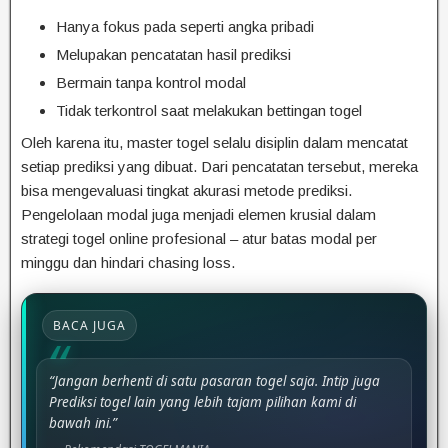
Hanya fokus pada seperti angka pribadi
Melupakan pencatatan hasil prediksi
Bermain tanpa kontrol modal
Tidak terkontrol saat melakukan bettingan togel
Oleh karena itu, master togel selalu disiplin dalam mencatat
setiap prediksi yang dibuat. Dari pencatatan tersebut, mereka
bisa mengevaluasi tingkat akurasi metode prediksi.
Pengelolaan modal juga menjadi elemen krusial dalam
strategi togel online profesional – atur batas modal per
minggu dan hindari chasing loss.
BACA JUGA
“Jangan berhenti di satu pasaran togel saja. Intip juga
Prediksi togel lain yang lebih tajam pilihan kami di
bawah ini.”