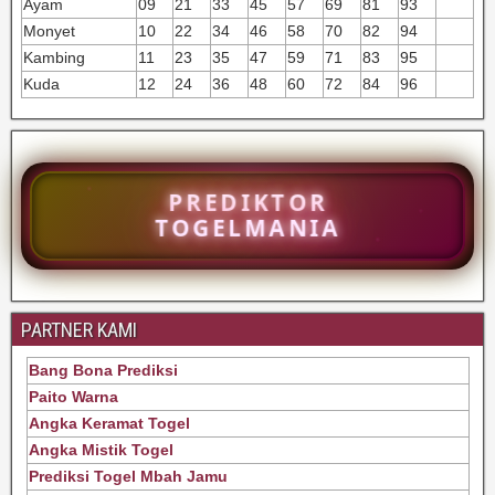
Ayam
09
21
33
45
57
69
81
93
Monyet
10
22
34
46
58
70
82
94
Kambing
11
23
35
47
59
71
83
95
Kuda
12
24
36
48
60
72
84
96
PREDIKTOR
TOGELMANIA
PARTNER KAMI
Bang Bona Prediksi
Paito Warna
Angka Keramat Togel
Angka Mistik Togel
Prediksi Togel Mbah Jamu