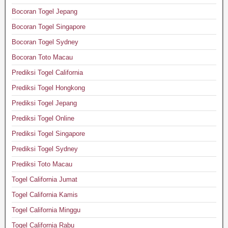
Bocoran Togel Jepang
Bocoran Togel Singapore
Bocoran Togel Sydney
Bocoran Toto Macau
Prediksi Togel California
Prediksi Togel Hongkong
Prediksi Togel Jepang
Prediksi Togel Online
Prediksi Togel Singapore
Prediksi Togel Sydney
Prediksi Toto Macau
Togel California Jumat
Togel California Kamis
Togel California Minggu
Togel California Rabu