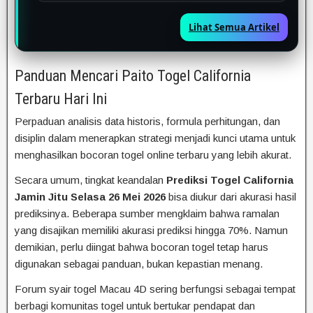
Lihat Semua Artikel
Panduan Mencari Paito Togel California
Terbaru Hari Ini
Perpaduan analisis data historis, formula perhitungan, dan
disiplin dalam menerapkan strategi menjadi kunci utama untuk
menghasilkan bocoran togel online terbaru yang lebih akurat.
Secara umum, tingkat keandalan
Prediksi Togel California
Jamin Jitu Selasa 26 Mei 2026
bisa diukur dari akurasi hasil
prediksinya. Beberapa sumber mengklaim bahwa ramalan
yang disajikan memiliki akurasi prediksi hingga 70%. Namun
demikian, perlu diingat bahwa bocoran togel tetap harus
digunakan sebagai panduan, bukan kepastian menang.
Forum syair togel Macau 4D sering berfungsi sebagai tempat
berbagi komunitas togel untuk bertukar pendapat dan