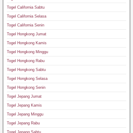
Togel California Sabtu
Togel California Selasa
Togel California Senin
Togel Hongkong Jumat
Togel Hongkong Kamis
Togel Hongkong Minggu
Togel Hongkong Rabu
Togel Hongkong Sabtu
Togel Hongkong Selasa
Togel Hongkong Senin
Togel Jepang Jumat
Togel Jepang Kamis
Togel Jepang Minggu
Togel Jepang Rabu
Togel Jepang Sabtu