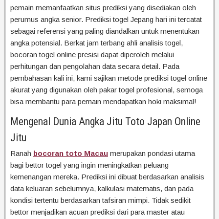
pemain memanfaatkan situs prediksi yang disediakan oleh
perumus angka senior. Prediksi togel Jepang hari ini tercatat
sebagai referensi yang paling diandalkan untuk menentukan
angka potensial. Berkat jam terbang ahli analisis togel,
bocoran togel online presisi dapat diperoleh melalui
perhitungan dan pengolahan data secara detail. Pada
pembahasan kali ini, kami sajikan metode prediksi togel online
akurat yang digunakan oleh pakar togel profesional, semoga
bisa membantu para pemain mendapatkan hoki maksimal!
Mengenal Dunia Angka Jitu Toto Japan Online
Jitu
Ranah
bocoran toto Macau
merupakan pondasi utama
bagi bettor togel yang ingin meningkatkan peluang
kemenangan mereka. Prediksi ini dibuat berdasarkan analisis
data keluaran sebelumnya, kalkulasi matematis, dan pada
kondisi tertentu berdasarkan tafsiran mimpi. Tidak sedikit
bettor menjadikan acuan prediksi dari para master atau