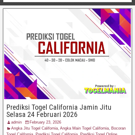
Prediksi Togel California Jamin Jitu
Selasa 24 Februari 2026
admin
February 23, 2026
Angka Jitu Togel California
,
Angka Main Togel California
,
Bocoran
Togel California
,
Prediksi Togel California
,
Prediksi Togel Online
,