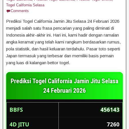
Togel California Selasa
Comments
Prediksi Togel California Jamin Jitu Selasa 24 Februari 2026
menjadi salah satu frasa pencarian yang paling diminati di
Indonesia akhir-akhir ini. Hari ini, kami hadir dengan ramalan
angka keramat yang telah kami rangkum berdasarkan rumus,
pola statistik, dan hasil keluaran terdahulu. Pasar toto seperti
Japan termasuk yang terbesar dan memiliki basis pemain
yang luas di kalangan bettor togel.
Prediksi Togel California Jamin Jitu Selasa
24 Februari 2026
BBFS
456143
4D JITU
7260