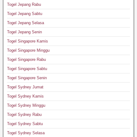
Togel Jepang Rabu
Togel Jepang Sabtu
Togel Jepang Selasa
Togel Jepang Senin
Togel Singapore Kamis
Togel Singapore Minggu
Togel Singapore Rabu
Togel Singapore Sabtu
Togel Singapore Senin
Togel Sydney Jumat
Togel Sydney Kamis
Togel Sydney Minggu
Togel Sydney Rabu
Togel Sydney Sabtu
Togel Sydney Selasa