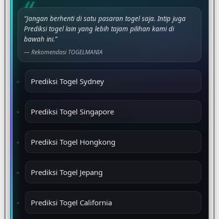
“Jangan berhenti di satu pasaran togel saja. Intip juga
Prediksi togel lain yang lebih tajam pilihan kami di
bawah ini.”
— Rekomendasi TOGELMANIA
Prediksi Togel Sydney
Prediksi Togel Singapore
Prediksi Togel Hongkong
Prediksi Togel Jepang
Prediksi Togel California