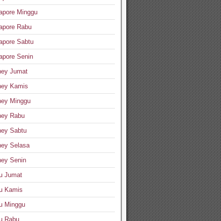
apore Minggu
apore Rabu
apore Sabtu
apore Senin
ney Jumat
ney Kamis
ney Minggu
ney Rabu
ney Sabtu
ney Selasa
ney Senin
u Jumat
u Kamis
u Minggu
u Rabu