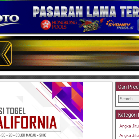
Cari Pred
Kategori 
Angka Jitu 
Angka Jit