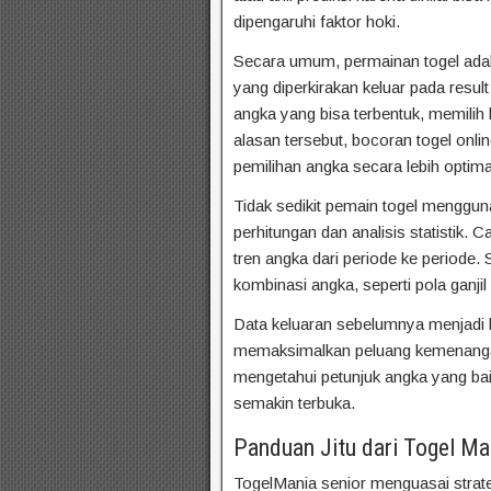
dipengaruhi faktor hoki.
Secara umum, permainan togel adal
yang diperkirakan keluar pada resu
angka yang bisa terbentuk, memilih
alasan tersebut, bocoran togel onli
pemilihan angka secara lebih optima
Tidak sedikit pemain togel mengguna
perhitungan dan analisis statistik. 
tren angka dari periode ke periode. 
kombinasi angka, seperti pola ganji
Data keluaran sebelumnya menjadi l
memaksimalkan peluang kemenangan.
mengetahui petunjuk angka yang baik
semakin terbuka.
Panduan Jitu dari Togel Ma
TogelMania senior menguasai strate