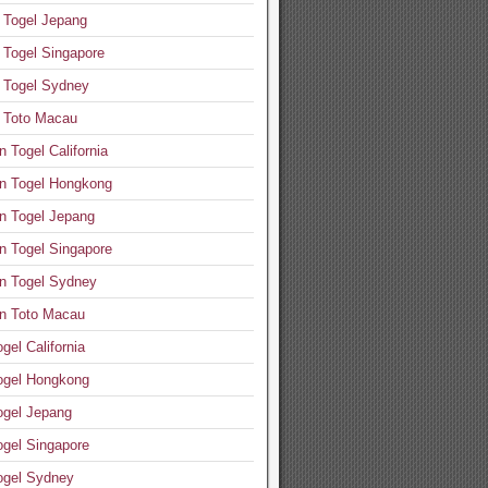
 Togel Jepang
 Togel Singapore
 Togel Sydney
u Toto Macau
 Togel California
n Togel Hongkong
n Togel Jepang
n Togel Singapore
n Togel Sydney
n Toto Macau
gel California
ogel Hongkong
ogel Jepang
gel Singapore
ogel Sydney