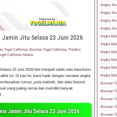
Angka Jitu
Angka Jitu
Angka Jitu
Angka Jit
ia Jamin Jitu Selasa 23 Juni 2026
Angka Main
Angka Mai
n Togel California
,
Bocoran Togel California
,
Prediksi
Angka Mai
ogel California Selasa
Angka Mai
Angka Mai
 Selasa 23 Juni 2026 kini menjadi salah satu kata kunci
akhir ini. Di hari ini, kami hadir dengan ramalan angka
Angka Mai
erdasarkan rumus, pola statistik, dan data historis
Bocoran To
asuk yang paling ramai dan memiliki banyak
Bocoran T
l.
Bocoran T
Bocoran To
rnia Jamin Jitu Selasa 23 Juni 2026
Bocoran T