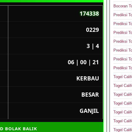
Bocoran T
174338
Prediksi To
Prediksi T
0229
Prediksi T
Prediksi T
3 | 4
Prediksi T
Prediksi T
06 | 00 | 21
Prediksi T
KERBAU
Togel Cali
Togel Cali
BESAR
Togel Cali
Togel Cali
GANJIL
Togel Calif
Togel Cali
D BOLAK BALIK
Togel Calif