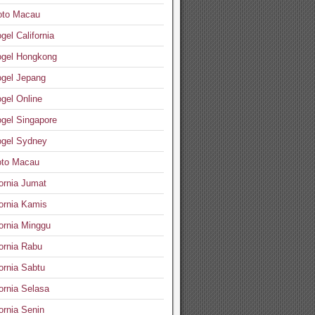
oto Macau
gel California
ogel Hongkong
ogel Jepang
ogel Online
ogel Singapore
ogel Sydney
oto Macau
fornia Jumat
fornia Kamis
fornia Minggu
fornia Rabu
ornia Sabtu
fornia Selasa
ornia Senin