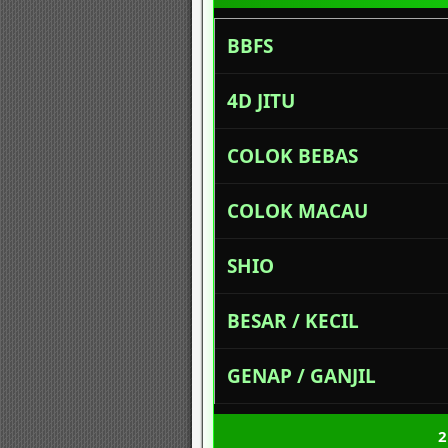
BBFS
4D JITU
COLOK BEBAS
COLOK MACAU
SHIO
BESAR / KECIL
GENAP / GANJIL
2