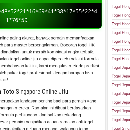
Togel Hon
*48*52*21*16*69*41*38*17*55*22*4
Togel Hon
1*76*59
Togel Hon
Togel Hon
nline paling akurat, banyak pemain memanfaatkan
Togel Hon
oleh para master berpengalaman. Bocoran togel HK
Togel Hon
g diandalkan untuk meraih kombinasi angka terbaik.
lan togel online jitu dapat diperoleh melalui formula
Togel Hon
pembahasan kali ini, kami mengulas metode prediksi
Togel Jep
oleh pakar togel profesional, dengan harapan bisa
Togel Jep
aik!
Togel Jep
Toto Singapore Online Jitu
Togel Jep
erupakan landasan penting bagi para pemain yang
Togel Jep
nangan mereka. Ramalan ini dibuat berdasarkan
Togel Jep
 formula perhitungan, dan bahkan terkadang
Togel Jepa
esar pemain menjadikan acuan ramalan ahli togel
isa meningkatkan peluang menang, walaupun tetap
Togel Sin