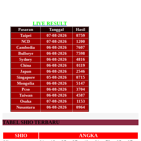
TABEL SHIO TERBARU
SHIO
ANGKA