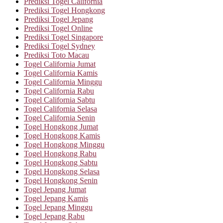
Prediksi Togel California
Prediksi Togel Hongkong
Prediksi Togel Jepang
Prediksi Togel Online
Prediksi Togel Singapore
Prediksi Togel Sydney
Prediksi Toto Macau
Togel California Jumat
Togel California Kamis
Togel California Minggu
Togel California Rabu
Togel California Sabtu
Togel California Selasa
Togel California Senin
Togel Hongkong Jumat
Togel Hongkong Kamis
Togel Hongkong Minggu
Togel Hongkong Rabu
Togel Hongkong Sabtu
Togel Hongkong Selasa
Togel Hongkong Senin
Togel Jepang Jumat
Togel Jepang Kamis
Togel Jepang Minggu
Togel Jepang Rabu