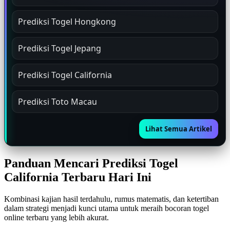
Prediksi Togel Hongkong
Prediksi Togel Jepang
Prediksi Togel California
Prediksi Toto Macau
Lihat Semua Artikel
Panduan Mencari Prediksi Togel
California Terbaru Hari Ini
Kombinasi kajian hasil terdahulu, rumus matematis, dan ketertiban
dalam strategi menjadi kunci utama untuk meraih bocoran togel
online terbaru yang lebih akurat.