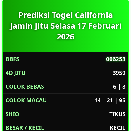
Prediksi Togel California
Jamin Jitu Selasa 17 Februari
2026
BBFS
006253
4D JITU
3959
COLOK BEBAS
6 | 8
COLOK MACAU
14 | 21 | 95
SHIO
TIKUS
BESAR / KECIL
KECIL