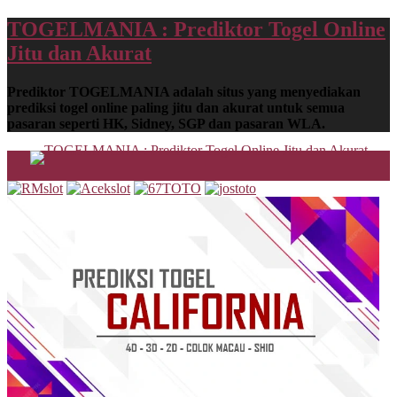
TOGELMANIA : Prediktor Togel Online
Jitu dan Akurat
Prediktor TOGELMANIA adalah situs yang menyediakan
prediksi togel online paling jitu dan akurat untuk semua
pasaran seperti HK, Sidney, SGP dan pasaran WLA.