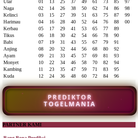
Ular
01
13
25
37
49
61
73
85
97
Naga
02
14
26
38
50
62
74
86
98
Kelinci
03
15
27
39
51
63
75
87
99
Harimau
04
16
28
40
52
64
76
88
00
Kerbau
05
17
29
41
53
65
77
89
Tikus
06
18
30
42
54
66
78
90
Babi
07
19
31
43
55
67
79
91
Anjing
08
20
32
44
56
68
80
92
Ayam
09
21
33
45
57
69
81
93
Monyet
10
22
34
46
58
70
82
94
Kambing
11
23
35
47
59
71
83
95
Kuda
12
24
36
48
60
72
84
96
PREDIKTOR
TOGELMANIA
PARTNER KAMI
Bang Bona Prediksi