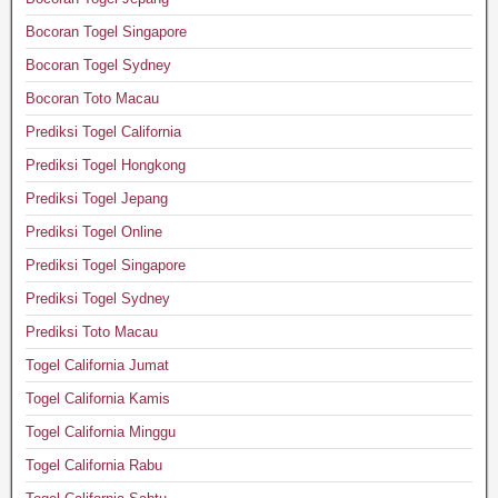
Bocoran Togel Singapore
Bocoran Togel Sydney
Bocoran Toto Macau
Prediksi Togel California
Prediksi Togel Hongkong
Prediksi Togel Jepang
Prediksi Togel Online
Prediksi Togel Singapore
Prediksi Togel Sydney
Prediksi Toto Macau
Togel California Jumat
Togel California Kamis
Togel California Minggu
Togel California Rabu