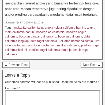
mengartikan isyarat angka yang biasanya berbentuk teka-teki.
paito toto Macau terpercaya juga sering dipadukan dengan
angka prediksi berdasarkan pengolahan data result terdahulu.
Updated: April 7, 2026 — 12:10 pm
Tags:
angka jitu california jp
,
angka keluar california hari ini
,
angka
main california hari ini
,
bocoran 4d california
,
bocoran angka
california
,
bocoran bandar california jp
,
bocoran california
,
data
california lengkap
,
data togel california
,
keluaran nomor california
,
live
togel california
,
paito togel california
,
prediksi california
,
prediksi togel
california hari ini
,
prediksi togel california jamin jp
,
result togel
california
← Previous Post
Next Post →
Leave a Reply
Your email address will not be published.
Required fields are marked
*
Comment
*