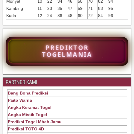
Monyet
10
22
34
46
58
70
82
94
Kambing
11
23
35
47
59
71
83
95
Kuda
12
24
36
48
60
72
84
96
PREDIKTOR
TOGELMANIA
PARTNER KAMI
Bang Bona Prediksi
Paito Warna
Angka Keramat Togel
Angka Mistik Togel
Prediksi Togel Mbah Jamu
Prediksi TOTO 4D