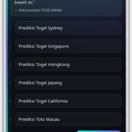
bawah ini.”
— Rekomendasi TOGELMANIA
Prediksi Togel Sydney
Prediksi Togel Singapore
Prediksi Togel Hongkong
Prediksi Togel Jepang
Prediksi Togel California
Prediksi Toto Macau