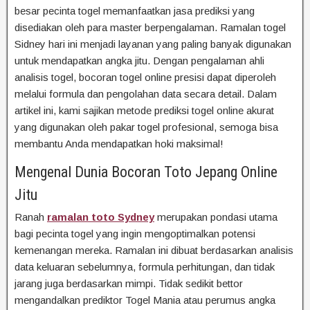
besar pecinta togel memanfaatkan jasa prediksi yang
disediakan oleh para master berpengalaman. Ramalan togel
Sidney hari ini menjadi layanan yang paling banyak digunakan
untuk mendapatkan angka jitu. Dengan pengalaman ahli
analisis togel, bocoran togel online presisi dapat diperoleh
melalui formula dan pengolahan data secara detail. Dalam
artikel ini, kami sajikan metode prediksi togel online akurat
yang digunakan oleh pakar togel profesional, semoga bisa
membantu Anda mendapatkan hoki maksimal!
Mengenal Dunia Bocoran Toto Jepang Online
Jitu
Ranah
ramalan toto Sydney
merupakan pondasi utama
bagi pecinta togel yang ingin mengoptimalkan potensi
kemenangan mereka. Ramalan ini dibuat berdasarkan analisis
data keluaran sebelumnya, formula perhitungan, dan tidak
jarang juga berdasarkan mimpi. Tidak sedikit bettor
mengandalkan prediktor Togel Mania atau perumus angka