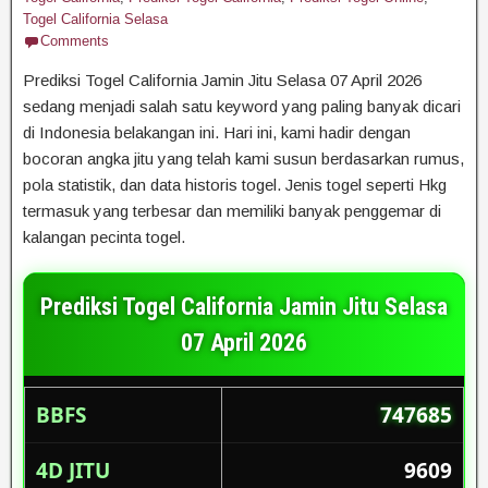
Togel California Selasa
Comments
Prediksi Togel California Jamin Jitu Selasa 07 April 2026
sedang menjadi salah satu keyword yang paling banyak dicari
di Indonesia belakangan ini. Hari ini, kami hadir dengan
bocoran angka jitu yang telah kami susun berdasarkan rumus,
pola statistik, dan data historis togel. Jenis togel seperti Hkg
termasuk yang terbesar dan memiliki banyak penggemar di
kalangan pecinta togel.
Prediksi Togel California Jamin Jitu Selasa
07 April 2026
BBFS
747685
4D JITU
9609