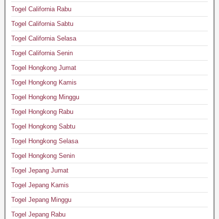
Togel California Rabu
Togel California Sabtu
Togel California Selasa
Togel California Senin
Togel Hongkong Jumat
Togel Hongkong Kamis
Togel Hongkong Minggu
Togel Hongkong Rabu
Togel Hongkong Sabtu
Togel Hongkong Selasa
Togel Hongkong Senin
Togel Jepang Jumat
Togel Jepang Kamis
Togel Jepang Minggu
Togel Jepang Rabu