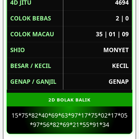
4D JITU
4694
COLOK BEBAS
2 | 0
COLOK MACAU
35 | 01 | 09
SHIO
MONYET
BESAR / KECIL
KECIL
GENAP / GANJIL
GENAP
2D BOLAK BALIK
15*75*82*40*69*63*97*17*75*02*17*05
*97*56*82*69*21*55*91*34