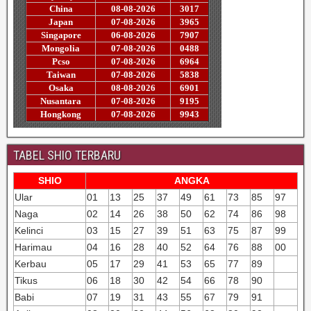
TABEL SHIO TERBARU
SHIO
ANGKA
Ular
01
13
25
37
49
61
73
85
97
Naga
02
14
26
38
50
62
74
86
98
Kelinci
03
15
27
39
51
63
75
87
99
Harimau
04
16
28
40
52
64
76
88
00
Kerbau
05
17
29
41
53
65
77
89
Tikus
06
18
30
42
54
66
78
90
Babi
07
19
31
43
55
67
79
91