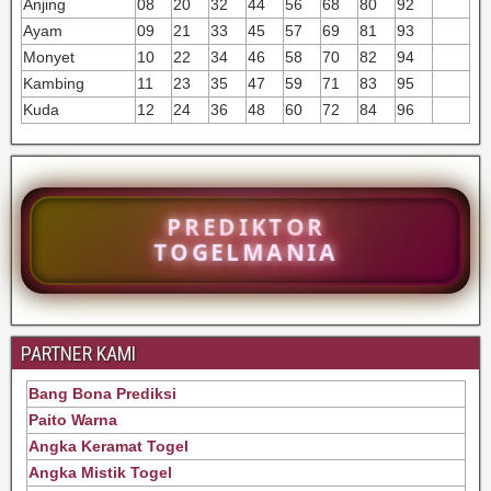
Anjing
08
20
32
44
56
68
80
92
Ayam
09
21
33
45
57
69
81
93
Monyet
10
22
34
46
58
70
82
94
Kambing
11
23
35
47
59
71
83
95
Kuda
12
24
36
48
60
72
84
96
PREDIKTOR
TOGELMANIA
PARTNER KAMI
Bang Bona Prediksi
Paito Warna
Angka Keramat Togel
Angka Mistik Togel