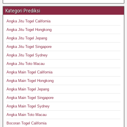
Kategori Prediksi
Angka Jitu Togel California
Angka Jitu Togel Hongkong
Angka Jitu Togel Jepang
Angka Jitu Togel Singapore
Angka Jitu Togel Sydney
Angka Jitu Toto Macau
Angka Main Togel California
Angka Main Togel Hongkong
Angka Main Togel Jepang
Angka Main Togel Singapore
Angka Main Togel Sydney
Angka Main Toto Macau
Bocoran Togel California