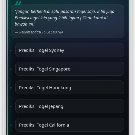
“Jangan berhenti di satu pasaran togel saja. Intip juga
Prediksi togel lain yang lebih tajam pilihan kami di
bawah ini.”
— Rekomendasi TOGELMANIA
Prediksi Togel Sydney
Prediksi Togel Singapore
Prediksi Togel Hongkong
Prediksi Togel Jepang
Prediksi Togel California