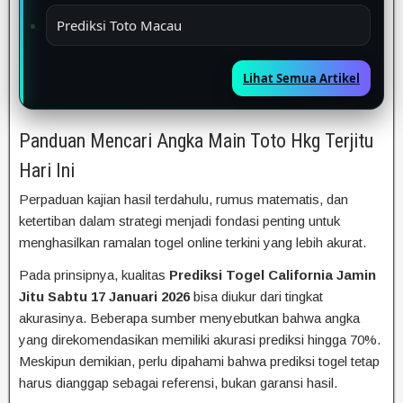
Prediksi Toto Macau
Lihat Semua Artikel
Panduan Mencari Angka Main Toto Hkg Terjitu
Hari Ini
Perpaduan kajian hasil terdahulu, rumus matematis, dan
ketertiban dalam strategi menjadi fondasi penting untuk
menghasilkan ramalan togel online terkini yang lebih akurat.
Pada prinsipnya, kualitas
Prediksi Togel California Jamin
Jitu Sabtu 17 Januari 2026
bisa diukur dari tingkat
akurasinya. Beberapa sumber menyebutkan bahwa angka
yang direkomendasikan memiliki akurasi prediksi hingga 70%.
Meskipun demikian, perlu dipahami bahwa prediksi togel tetap
harus dianggap sebagai referensi, bukan garansi hasil.