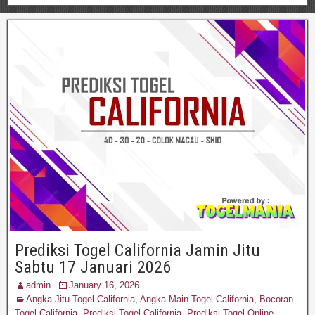
Prediksi Togel California Jamin Jitu
Sabtu 17 Januari 2026
admin
January 16, 2026
Angka Jitu Togel California
,
Angka Main Togel California
,
Bocoran
Togel California
,
Prediksi Togel California
,
Prediksi Togel Online
,