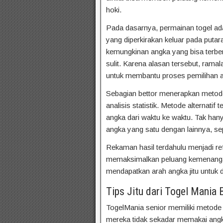
hoki.
Pada dasarnya, permainan togel ad
yang diperkirakan keluar pada putar
kemungkinan angka yang bisa terbe
sulit. Karena alasan tersebut, ramal
untuk membantu proses pemilihan a
Sebagian bettor menerapkan metode 
analisis statistik. Metode alternati
angka dari waktu ke waktu. Tak hany
angka yang satu dengan lainnya, sep
Rekaman hasil terdahulu menjadi ref
memaksimalkan peluang kemenangan.
mendapatkan arah angka jitu untuk
Tips Jitu dari Togel Mania
TogelMania senior memiliki metode a
mereka tidak sekadar memakai angk