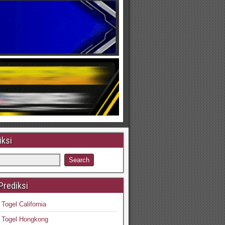
iksi
Prediksi
Togel California
u Togel Hongkong