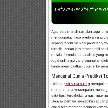
08*27*37*42*42*54*61
Agar bisa meraih ramalan togel onlin
menggunakan jasa prediksi yang dise
Jepang terkini menjadi panduan yan
terbaik. Berkat jam terbang ahli anali
melalui formula dan analisis yang men
togel online jitu yang digunakan ol
kamu meningkatkan potensi kemen
Mengenal Dunia Prediksi To
Bidang
paito toto Hkg
merupakan 
memperbesar kesempatan menang me
data hasil terdahulu, rumus matemat
Banyak pemain menjadikan acuan pr
dinilai bisa memberi peluang kemena