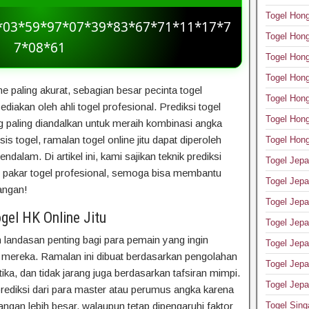
Togel Hon
*03*59*97*07*39*83*67*71*11*17*7
Togel Hon
7*08*61
Togel Hon
Togel Hon
e paling akurat, sebagian besar pecinta togel
Togel Hon
diakan oleh ahli togel profesional. Prediksi togel
Togel Hon
g paling diandalkan untuk meraih kombinasi angka
sis togel, ramalan togel online jitu dapat diperoleh
Togel Hon
dalam. Di artikel ini, kami sajikan teknik prediksi
Togel Jep
eh pakar togel profesional, semoga bisa membantu
Togel Jep
angan!
Togel Jep
gel HK Online Jitu
Togel Jep
landasan penting bagi para pemain yang ingin
Togel Jep
reka. Ramalan ini dibuat berdasarkan pengolahan
Togel Jep
ika, dan tidak jarang juga berdasarkan tafsiran mimpi.
Togel Jepa
ediksi dari para master atau perumus angka karena
ngan lebih besar, walaupun tetap dipengaruhi faktor
Togel Sin