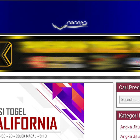
Cari Pred
Kategori 
Angka Jitu 
Angka Jit