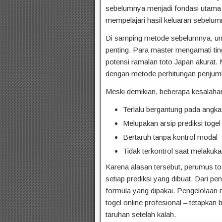
sebelumnya menjadi fondasi utama a
mempelajari hasil keluaran sebelumn
Di samping metode sebelumnya, unsu
penting. Para master mengamati t
potensi ramalan toto Japan akurat.
dengan metode perhitungan penjum
Meski demikian, beberapa kesalahan
Terlalu bergantung pada angka 
Melupakan arsip prediksi togel
Bertaruh tanpa kontrol modal
Tidak terkontrol saat melaku
Karena alasan tersebut, perumus to
setiap prediksi yang dibuat. Dari pe
formula yang dipakai. Pengelolaan 
togel online profesional – tetapka
taruhan setelah kalah.