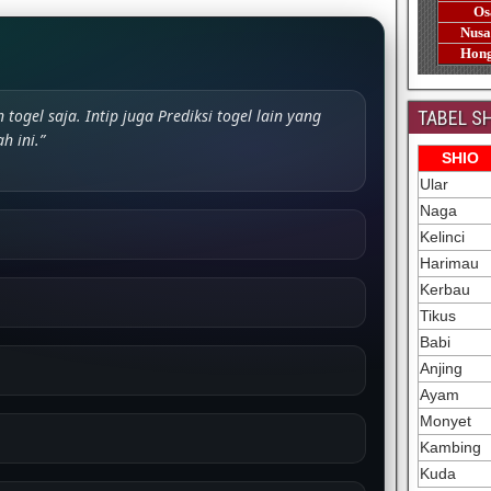
 togel saja. Intip juga Prediksi togel lain yang
TABEL S
h ini.”
SHIO
Ular
Naga
Kelinci
Harimau
Kerbau
Tikus
Babi
Anjing
Ayam
Monyet
Kambing
Kuda