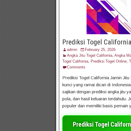
Prediksi Togel Californ
admin
February 25, 2026
Angka Jitu Togel California
,
Angka Mai
Togel California
,
Prediksi Togel Online
,
T
Comments
Prediksi Togel California Jamin Jitu
kunci yang ramai dicari di Indonesia
sajikan dengan prediksi angka jitu 
pola, dan hasil keluaran terdahulu.
populer dan memiliki basis pemain y
Prediksi Togel Califor