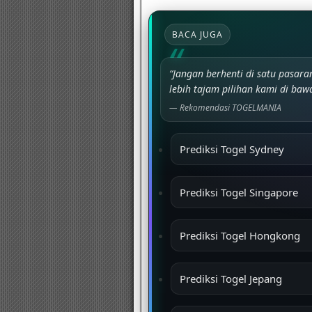
BACA JUGA
“Jangan berhenti di satu pasaran
lebih tajam pilihan kami di bawa
— Rekomendasi TOGELMANIA
Prediksi Togel Sydney
Prediksi Togel Singapore
Prediksi Togel Hongkong
Prediksi Togel Jepang