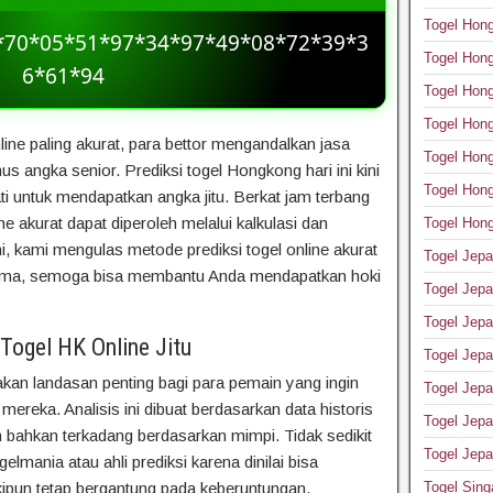
Togel Hon
*70*05*51*97*34*97*49*08*72*39*3
Togel Hon
6*61*94
Togel Hon
Togel Hon
ne paling akurat, para bettor mengandalkan jasa
Togel Hon
s angka senior. Prediksi togel Hongkong hari ini kini
Togel Hon
ti untuk mendapatkan angka jitu. Berkat jam terbang
line akurat dapat diperoleh melalui kalkulasi dan
Togel Hon
ni, kami mengulas metode prediksi togel online akurat
Togel Jep
rnama, semoga bisa membantu Anda mendapatkan hoki
Togel Jep
Togel Jep
Togel HK Online Jitu
Togel Jep
an landasan penting bagi para pemain yang ingin
Togel Jep
eka. Analisis ini dibuat berdasarkan data historis
Togel Jep
 bahkan terkadang berdasarkan mimpi. Tidak sedikit
Togel Jepa
lmania atau ahli prediksi karena dinilai bisa
ipun tetap bergantung pada keberuntungan.
Togel Sin