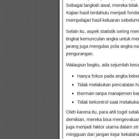
Sebagai langkah awal, mereka tida
Kajian hasil terdahulu menjadi fon
mempelajari hasil keluaran sebelumny
Selain itu, aspek statistik sering me
tingkat kemunculan angka untuk mema
jarang juga mengulas pola angka nai
pengurangan.
Walaupun begitu, ada sejumlah kesala
Hanya fokus pada angka keberu
Tidak melakukan pencatatan has
Bermain tanpa manajemen ban
Tidak terkontrol saat melakuka
Oleh karena itu, para ahli togel se
demikian, mereka bisa mengevaluasi 
juga menjadi faktor utama dalam stra
mingguan dan jangan kejar kekalaha