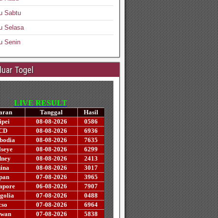
u Sabtu
u Selasa
u Senin
luar Togel