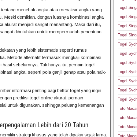
Togel Sing
h tentang menebak angka atau menaksir angka yang
tu. Meski demikian, dengan luasnya kombinasi angka
Togel Sing
 akurat menjadi sangat menantang. Maka dari itu,
Togel Sing
jadi sangat dibutuhkan untuk mempermudah penentuan
Togel Sing
Togel Syd
ekatan yang lebih sistematis seperti rumus
Togel Syd
gka. Metode alternatif termasuk mengkaji kombinasi
Togel Syd
i hasil sebelumnya. Tak hanya itu, pemain togel
inasi angka, seperti pola ganjil genap atau pola naik-
Togel Syd
Togel Syd
ber informasi penting bagi bettor togel yang ingin
Togel Syd
ngan prediksi togel online akurat, pemain
Togel Syd
sial untuk digunakan, sehingga peluang kemenangan
Toto Maca
Toto Maca
Berpengalaman Lebih dari 20 Tahun
Toto Maca
emiliki strategi khusus yang telah dipakai sejak lama.
Toto Maca