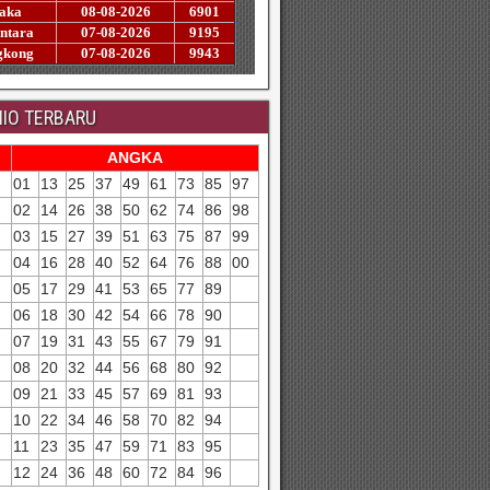
HIO TERBARU
ANGKA
01
13
25
37
49
61
73
85
97
02
14
26
38
50
62
74
86
98
03
15
27
39
51
63
75
87
99
04
16
28
40
52
64
76
88
00
05
17
29
41
53
65
77
89
06
18
30
42
54
66
78
90
07
19
31
43
55
67
79
91
08
20
32
44
56
68
80
92
09
21
33
45
57
69
81
93
10
22
34
46
58
70
82
94
11
23
35
47
59
71
83
95
12
24
36
48
60
72
84
96