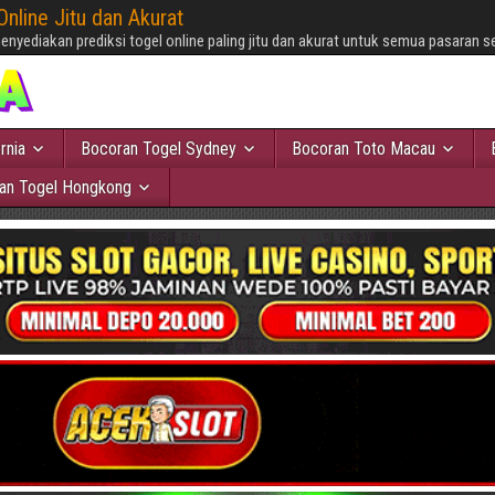
nline Jitu dan Akurat
yediakan prediksi togel online paling jitu dan akurat untuk semua pasaran s
rnia
Bocoran Togel Sydney
Bocoran Toto Macau
an Togel Hongkong