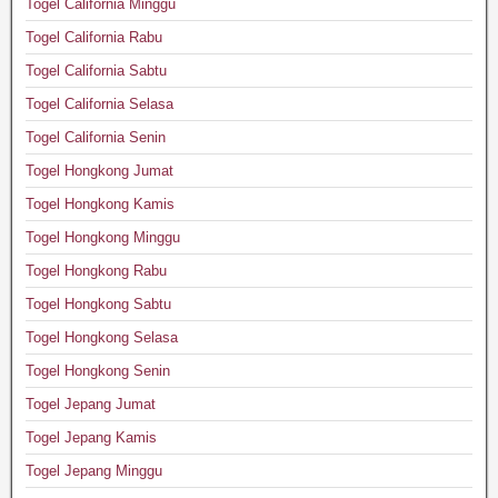
Togel California Minggu
Togel California Rabu
Togel California Sabtu
Togel California Selasa
Togel California Senin
Togel Hongkong Jumat
Togel Hongkong Kamis
Togel Hongkong Minggu
Togel Hongkong Rabu
Togel Hongkong Sabtu
Togel Hongkong Selasa
Togel Hongkong Senin
Togel Jepang Jumat
Togel Jepang Kamis
Togel Jepang Minggu