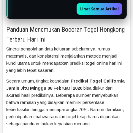
Lihat Semua Artikel
Panduan Menemukan Bocoran Togel Hongkong
Terbaru Hari Ini
Sinergi pengolahan data keluaran sebelumnya, rumus
matematis, dan konsistensi menjalankan metode menjadi
kunci utama untuk mendapatkan prediksi togel online hari ini
yang lebih tepat sasaran.
Secara umum, tingkat keandalan
Prediksi Togel California
Jamin Jitu Minggu 08 Februari 2026
bisa diukur dari
akurasi hasil prediksinya. Beberapa sumber menyebutkan
bahwa ramalan yang disajikan memiliki persentase
keberhasilan hingga mencapai angka 70%. Namun demikian,
perlu dipahami bahwa ramalan togel tetap harus digunakan
sebagai panduan, bukan kepastian menang.