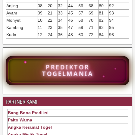
Anjing
08
20
32
44
56
68
80
92
Ayam
09
21
33
45
57
69
81
93
Monyet
10
22
34
46
58
70
82
94
Kambing
11
23
35
47
59
71
83
95
Kuda
12
24
36
48
60
72
84
96
PREDIKTOR
TOGELMANIA
PARTNER KAMI
Bang Bona Prediksi
Paito Warna
Angka Keramat Togel
Angka Mistik Togel