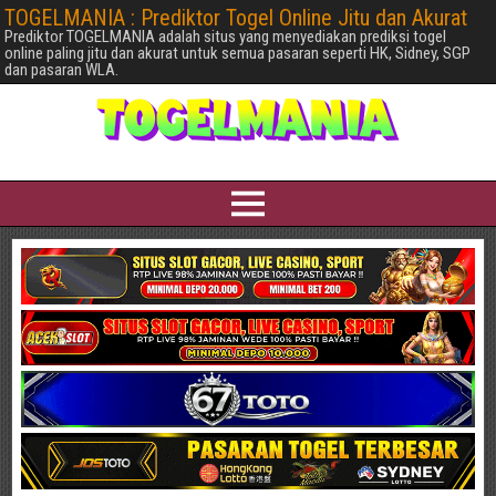
TOGELMANIA : Prediktor Togel Online Jitu dan Akurat
Prediktor TOGELMANIA adalah situs yang menyediakan prediksi togel
online paling jitu dan akurat untuk semua pasaran seperti HK, Sidney, SGP
dan pasaran WLA.