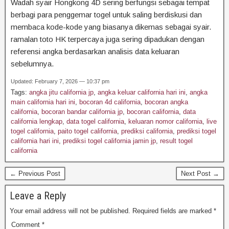
Wadah syair Hongkong 4D sering berfungsi sebagai tempat
berbagi para penggemar togel untuk saling berdiskusi dan
membaca kode-kode yang biasanya dikemas sebagai syair.
ramalan toto HK terpercaya juga sering dipadukan dengan
referensi angka berdasarkan analisis data keluaran
sebelumnya.
Updated: February 7, 2026 — 10:37 pm
Tags:
angka jitu california jp
,
angka keluar california hari ini
,
angka
main california hari ini
,
bocoran 4d california
,
bocoran angka
california
,
bocoran bandar california jp
,
bocoran california
,
data
california lengkap
,
data togel california
,
keluaran nomor california
,
live
togel california
,
paito togel california
,
prediksi california
,
prediksi togel
california hari ini
,
prediksi togel california jamin jp
,
result togel
california
← Previous Post
Next Post →
Leave a Reply
Your email address will not be published.
Required fields are marked
*
Comment
*