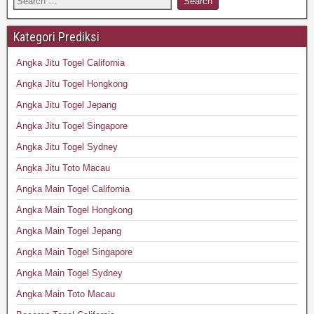
Kategori Prediksi
Angka Jitu Togel California
Angka Jitu Togel Hongkong
Angka Jitu Togel Jepang
Angka Jitu Togel Singapore
Angka Jitu Togel Sydney
Angka Jitu Toto Macau
Angka Main Togel California
Angka Main Togel Hongkong
Angka Main Togel Jepang
Angka Main Togel Singapore
Angka Main Togel Sydney
Angka Main Toto Macau