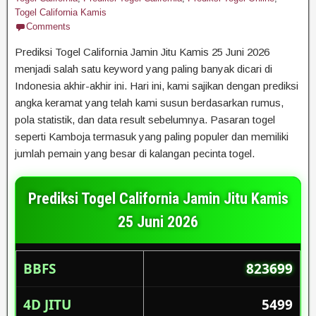
Togel California Kamis
Comments
Prediksi Togel California Jamin Jitu Kamis 25 Juni 2026
menjadi salah satu keyword yang paling banyak dicari di
Indonesia akhir-akhir ini. Hari ini, kami sajikan dengan prediksi
angka keramat yang telah kami susun berdasarkan rumus,
pola statistik, dan data result sebelumnya. Pasaran togel
seperti Kamboja termasuk yang paling populer dan memiliki
jumlah pemain yang besar di kalangan pecinta togel.
Prediksi Togel California Jamin Jitu Kamis
25 Juni 2026
BBFS
823699
4D JITU
5499