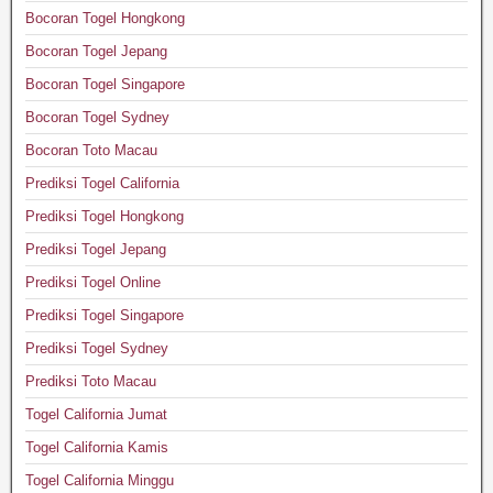
Bocoran Togel Hongkong
Bocoran Togel Jepang
Bocoran Togel Singapore
Bocoran Togel Sydney
Bocoran Toto Macau
Prediksi Togel California
Prediksi Togel Hongkong
Prediksi Togel Jepang
Prediksi Togel Online
Prediksi Togel Singapore
Prediksi Togel Sydney
Prediksi Toto Macau
Togel California Jumat
Togel California Kamis
Togel California Minggu