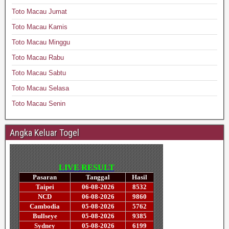
Toto Macau Jumat
Toto Macau Kamis
Toto Macau Minggu
Toto Macau Rabu
Toto Macau Sabtu
Toto Macau Selasa
Toto Macau Senin
Angka Keluar Togel