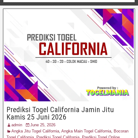
Prediksi Togel California Jamin Jitu
Kamis 25 Juni 2026
admin
June 25, 2026
Angka Jitu Togel California
,
Angka Main Togel California
,
Bocoran
Togel California
,
Prediksi Togel California
,
Prediksi Togel Online
,