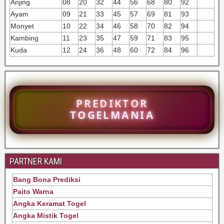
Anjing
08
20
32
44
56
68
80
92
Ayam
09
21
33
45
57
69
81
93
Monyet
10
22
34
46
58
70
82
94
Kambing
11
23
35
47
59
71
83
95
Kuda
12
24
36
48
60
72
84
96
PREDIKTOR
TOGELMANIA
PARTNER KAMI
Bang Bona Prediksi
Paito Warna
Angka Keramat Togel
Angka Mistik Togel