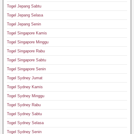
Togel Jepang Sabtu
Togel Jepang Selasa
Togel Jepang Senin
Togel Singapore Kamis
Togel Singapore Minggu
Togel Singapore Rabu
Togel Singapore Sabtu
Togel Singapore Senin
Togel Sydney Jumat
Togel Sydney Kamis
Togel Sydney Minggu
Togel Sydney Rabu
Togel Sydney Sabtu
Togel Sydney Selasa
Togel Sydney Senin