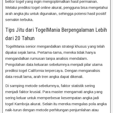
bettor togel yang ingin mengoptimalkan hasil permainan.
Melalui prediksi togel online akurat, pengguna bisa mengetahui
arah angka jitu untuk digunakan, sehingga potensi hasil positif
semakin terbuka.
Tips Jitu dari TogelMania Berpengalaman Lebih
dari 20 Tahun
TogelMania senior mengandalkan strategi khusus yang telah
dipakai sejak lama. Pertama-tama, mereka tidak hanya
mengandalkan rumusan tanpa analisis mendalam.
Pengolahan data keluaran sebelumnya menjadi pilar utama
prediksi togel California terpercaya. Dengan menganalisis
data result lama, arah tren angka dapat dikenali.
Di samping metode sebelumnya, faktor statistik sering
menjadi faktor krusial. Para master mengamati angka yang
sering keluar untuk memperbesar kesempatan angka jadi
togel Kamboja akurat. Selain itu mereka mengulas pola angka
naik-turun dengan metode perhitungan penjumlahan atau