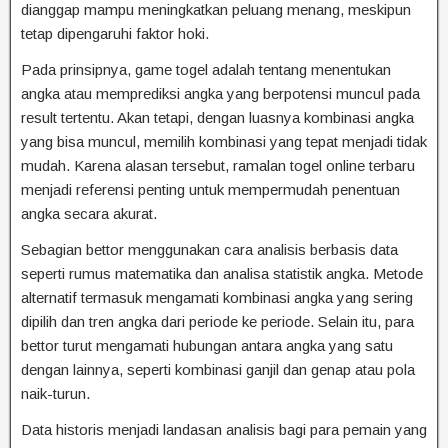
dianggap mampu meningkatkan peluang menang, meskipun
tetap dipengaruhi faktor hoki.
Pada prinsipnya, game togel adalah tentang menentukan
angka atau memprediksi angka yang berpotensi muncul pada
result tertentu. Akan tetapi, dengan luasnya kombinasi angka
yang bisa muncul, memilih kombinasi yang tepat menjadi tidak
mudah. Karena alasan tersebut, ramalan togel online terbaru
menjadi referensi penting untuk mempermudah penentuan
angka secara akurat.
Sebagian bettor menggunakan cara analisis berbasis data
seperti rumus matematika dan analisa statistik angka. Metode
alternatif termasuk mengamati kombinasi angka yang sering
dipilih dan tren angka dari periode ke periode. Selain itu, para
bettor turut mengamati hubungan antara angka yang satu
dengan lainnya, seperti kombinasi ganjil dan genap atau pola
naik-turun.
Data historis menjadi landasan analisis bagi para pemain yang