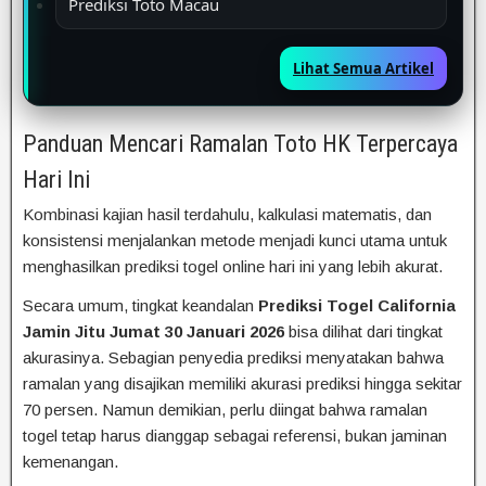
Prediksi Toto Macau
Lihat Semua Artikel
Panduan Mencari Ramalan Toto HK Terpercaya
Hari Ini
Kombinasi kajian hasil terdahulu, kalkulasi matematis, dan
konsistensi menjalankan metode menjadi kunci utama untuk
menghasilkan prediksi togel online hari ini yang lebih akurat.
Secara umum, tingkat keandalan
Prediksi Togel California
Jamin Jitu Jumat 30 Januari 2026
bisa dilihat dari tingkat
akurasinya. Sebagian penyedia prediksi menyatakan bahwa
ramalan yang disajikan memiliki akurasi prediksi hingga sekitar
70 persen. Namun demikian, perlu diingat bahwa ramalan
togel tetap harus dianggap sebagai referensi, bukan jaminan
kemenangan.