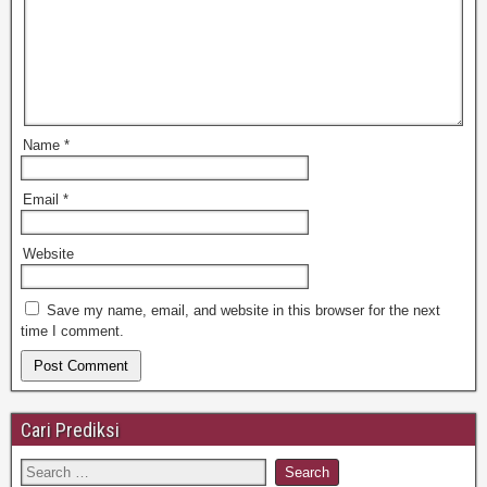
Name
*
Email
*
Website
Save my name, email, and website in this browser for the next
time I comment.
Cari Prediksi