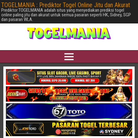
TOGELMANIA : Prediktor Togel Online Jitu dan Akurat
Prediktor TOGELMANIA adalah situs yang menyediakan prediksi togel
online paling jitu dan akurat untuk semua pasaran seperti HK, Sidney, SGP
dan pasaran WLA.