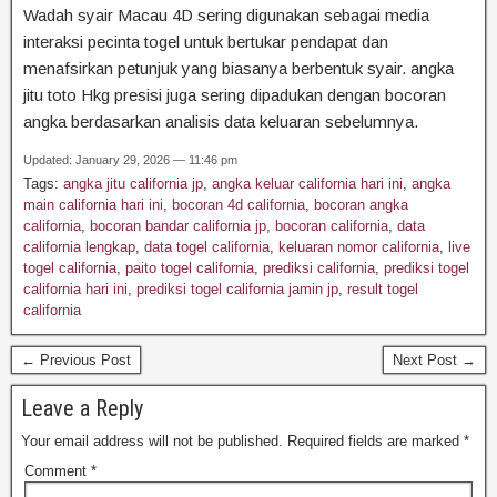
Wadah syair Macau 4D sering digunakan sebagai media
interaksi pecinta togel untuk bertukar pendapat dan
menafsirkan petunjuk yang biasanya berbentuk syair. angka
jitu toto Hkg presisi juga sering dipadukan dengan bocoran
angka berdasarkan analisis data keluaran sebelumnya.
Updated: January 29, 2026 — 11:46 pm
Tags:
angka jitu california jp
,
angka keluar california hari ini
,
angka
main california hari ini
,
bocoran 4d california
,
bocoran angka
california
,
bocoran bandar california jp
,
bocoran california
,
data
california lengkap
,
data togel california
,
keluaran nomor california
,
live
togel california
,
paito togel california
,
prediksi california
,
prediksi togel
california hari ini
,
prediksi togel california jamin jp
,
result togel
california
← Previous Post
Next Post →
Leave a Reply
Your email address will not be published.
Required fields are marked
*
Comment
*