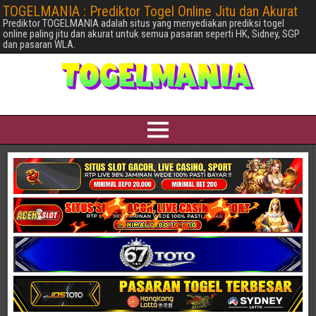
TOGELMANIA : Prediktor Togel Online Jitu dan Akurat
Prediktor TOGELMANIA adalah situs yang menyediakan prediksi togel
online paling jitu dan akurat untuk semua pasaran seperti HK, Sidney, SGP
dan pasaran WLA.