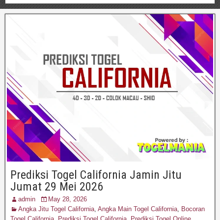
Prediksi Togel California Jamin Jitu
Jumat 29 Mei 2026
admin
May 28, 2026
Angka Jitu Togel California
,
Angka Main Togel California
,
Bocoran
Togel California
,
Prediksi Togel California
,
Prediksi Togel Online
,