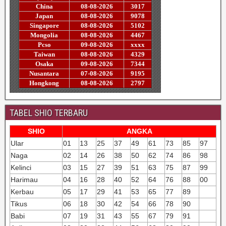
TABEL SHIO TERBARU
SHIO
ANGKA
Ular
01
13
25
37
49
61
73
85
97
Naga
02
14
26
38
50
62
74
86
98
Kelinci
03
15
27
39
51
63
75
87
99
Harimau
04
16
28
40
52
64
76
88
00
Kerbau
05
17
29
41
53
65
77
89
Tikus
06
18
30
42
54
66
78
90
Babi
07
19
31
43
55
67
79
91