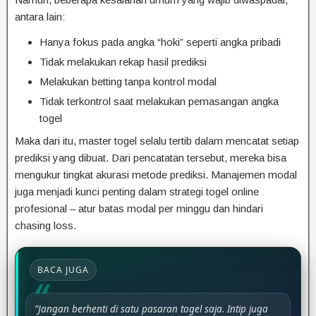
antara lain:
Hanya fokus pada angka “hoki” seperti angka pribadi
Tidak melakukan rekap hasil prediksi
Melakukan betting tanpa kontrol modal
Tidak terkontrol saat melakukan pemasangan angka
togel
Maka dari itu, master togel selalu tertib dalam mencatat setiap
prediksi yang dibuat. Dari pencatatan tersebut, mereka bisa
mengukur tingkat akurasi metode prediksi. Manajemen modal
juga menjadi kunci penting dalam strategi togel online
profesional – atur batas modal per minggu dan hindari
chasing loss.
BACA JUGA
“Jangan berhenti di satu pasaran togel saja. Intip juga