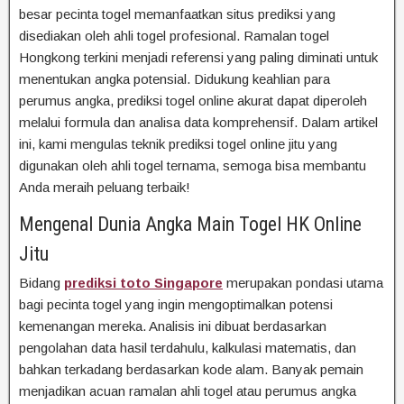
besar pecinta togel memanfaatkan situs prediksi yang
disediakan oleh ahli togel profesional. Ramalan togel
Hongkong terkini menjadi referensi yang paling diminati untuk
menentukan angka potensial. Didukung keahlian para
perumus angka, prediksi togel online akurat dapat diperoleh
melalui formula dan analisa data komprehensif. Dalam artikel
ini, kami mengulas teknik prediksi togel online jitu yang
digunakan oleh ahli togel ternama, semoga bisa membantu
Anda meraih peluang terbaik!
Mengenal Dunia Angka Main Togel HK Online
Jitu
Bidang
prediksi toto Singapore
merupakan pondasi utama
bagi pecinta togel yang ingin mengoptimalkan potensi
kemenangan mereka. Analisis ini dibuat berdasarkan
pengolahan data hasil terdahulu, kalkulasi matematis, dan
bahkan terkadang berdasarkan kode alam. Banyak pemain
menjadikan acuan ramalan ahli togel atau perumus angka