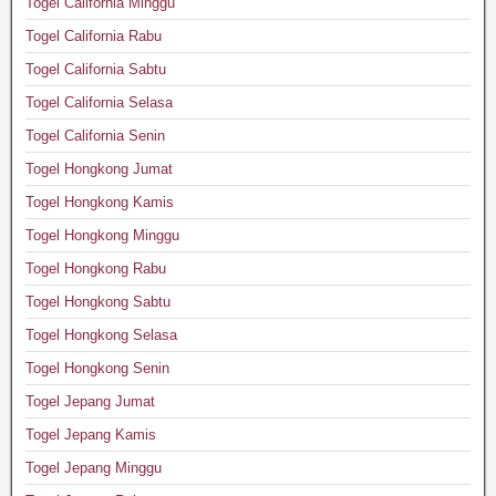
Togel California Minggu
Togel California Rabu
Togel California Sabtu
Togel California Selasa
Togel California Senin
Togel Hongkong Jumat
Togel Hongkong Kamis
Togel Hongkong Minggu
Togel Hongkong Rabu
Togel Hongkong Sabtu
Togel Hongkong Selasa
Togel Hongkong Senin
Togel Jepang Jumat
Togel Jepang Kamis
Togel Jepang Minggu