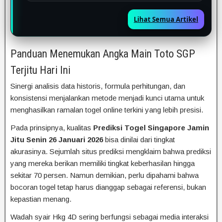
Lihat Semua Artikel
Panduan Menemukan Angka Main Toto SGP
Terjitu Hari Ini
Sinergi analisis data historis, formula perhitungan, dan
konsistensi menjalankan metode menjadi kunci utama untuk
menghasilkan ramalan togel online terkini yang lebih presisi.
Pada prinsipnya, kualitas
Prediksi Togel Singapore Jamin
Jitu Senin 26 Januari 2026
bisa dinilai dari tingkat
akurasinya. Sejumlah situs prediksi mengklaim bahwa prediksi
yang mereka berikan memiliki tingkat keberhasilan hingga
sekitar 70 persen. Namun demikian, perlu dipahami bahwa
bocoran togel tetap harus dianggap sebagai referensi, bukan
kepastian menang.
Wadah syair Hkg 4D sering berfungsi sebagai media interaksi