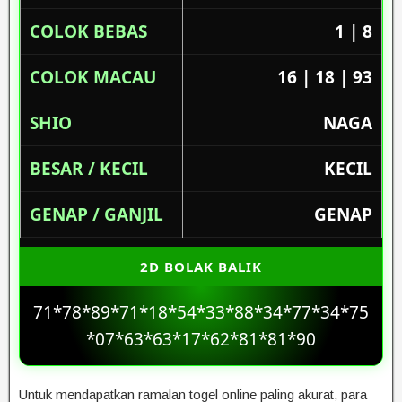
COLOK BEBAS
1 | 8
COLOK MACAU
16 | 18 | 93
SHIO
NAGA
BESAR / KECIL
KECIL
GENAP / GANJIL
GENAP
2D BOLAK BALIK
71*78*89*71*18*54*33*88*34*77*34*75
*07*63*63*17*62*81*81*90
Untuk mendapatkan ramalan togel online paling akurat, para