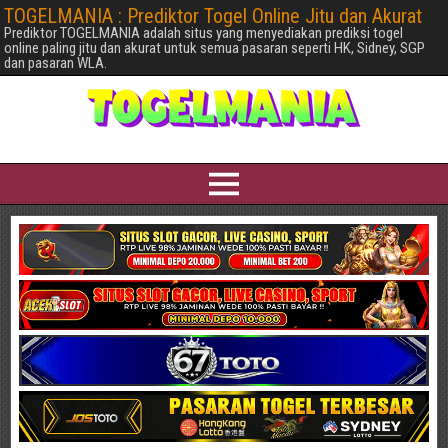
TOGELMANIA : Prediktor Togel Online Jitu dan Akurat
Prediktor TOGELMANIA adalah situs yang menyediakan prediksi togel
online paling jitu dan akurat untuk semua pasaran seperti HK, Sidney, SGP
dan pasaran WLA.