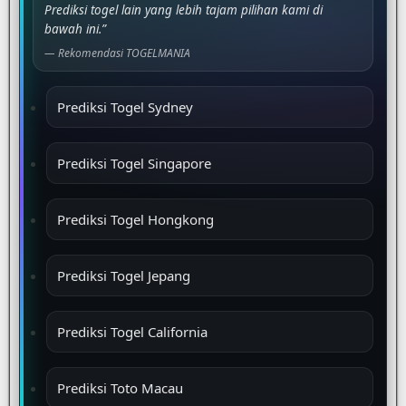
Prediksi togel lain yang lebih tajam pilihan kami di
bawah ini.”
— Rekomendasi TOGELMANIA
Prediksi Togel Sydney
Prediksi Togel Singapore
Prediksi Togel Hongkong
Prediksi Togel Jepang
Prediksi Togel California
Prediksi Toto Macau