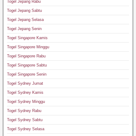
Togel Jepang Rabu
Togel Jepang Sabtu
Togel Jepang Selasa
Togel Jepang Senin
Togel Singapore Kamis
Togel Singapore Minggu
Togel Singapore Rabu
Togel Singapore Sabtu
Togel Singapore Senin
Togel Sydney Jumat
Togel Sydney Kamis
Togel Sydney Minggu
Togel Sydney Rabu
Togel Sydney Sabtu
Togel Sydney Selasa