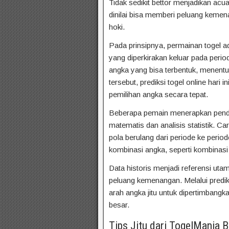
Tidak sedikit bettor menjadikan ac
dinilai bisa memberi peluang kemena
hoki.
Pada prinsipnya, permainan togel a
yang diperkirakan keluar pada per
angka yang bisa terbentuk, menentu
tersebut, prediksi togel online hari
pemilihan angka secara tepat.
Beberapa pemain menerapkan pendeka
matematis dan analisis statistik. C
pola berulang dari periode ke period
kombinasi angka, seperti kombinasi 
Data historis menjadi referensi uta
peluang kemenangan. Melalui predik
arah angka jitu untuk dipertimbang
besar.
Tips Jitu dari TogelMania 