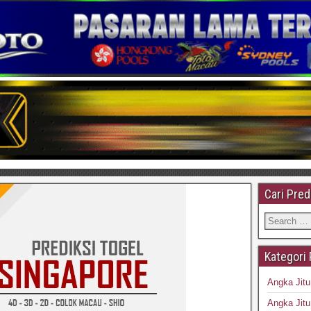
Cari Pred
Kategori 
Angka Jitu 
Angka Jit