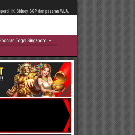
eperti HK, Sidney, SGP dan pasaran WLA.
Bocoran Togel Singapore