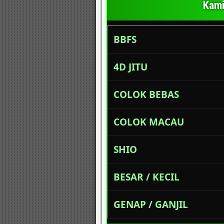
Kami
BBFS
4D JITU
COLOK BEBAS
COLOK MACAU
SHIO
BESAR / KECIL
GENAP / GANJIL