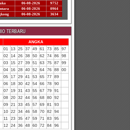
HIO TERBARU
ANGKA
01
13
25
37
49
61
73
85
97
02
14
26
38
50
62
74
86
98
03
15
27
39
51
63
75
87
99
04
16
28
40
52
64
76
88
00
05
17
29
41
53
65
77
89
06
18
30
42
54
66
78
90
07
19
31
43
55
67
79
91
08
20
32
44
56
68
80
92
09
21
33
45
57
69
81
93
10
22
34
46
58
70
82
94
11
23
35
47
59
71
83
95
12
24
36
48
60
72
84
96