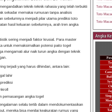
mengandalkan teknik-teknik rahasia yang telah terbukti
Toto Maca
idak sekadar memakai rumusan tanpa analisis
Toto Maca
 sebelumnya menjadi pilar utama prediksi toto
Toto Maca
tan hasil keluaran sebelumnya, arah tren angka
Angka Ke
tistik sering menjadi faktor krusial. Para master
a untuk memaksimalkan potensi paito togel
ga mengamati alur naik turun angka dengan teknik
gan.
ng terjadi yang harus dihindari, antara lain:
al lahir
prediksi
kroll
kan pemasangan angka togel
rpengalaman selalu tertib dalam mendokumentasikan
sebut, mereka bisa menilai keakuratan rumus yang