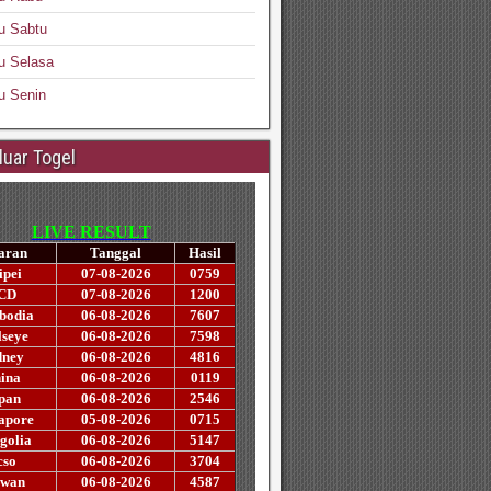
u Sabtu
u Selasa
u Senin
luar Togel