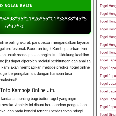
D BOLAK BALIK
Togel Hon
Togel Hon
*94*98*96*21*26*66*01*38*88*45*5
Togel Hon
6*42*30
Togel Hon
Togel Hon
line paling akurat, para bettor mengandalkan layanan
Togel Hon
ogel profesional. Bocoran togel Kamboja terbaru kini
Togel Hon
lkan untuk mendapatkan angka jitu. Didukung keahlian
Togel Jep
line jitu dapat diperoleh melalui perhitungan dan analisa
i, kami akan membagikan metode prediksi togel online
Togel Jep
 togel berpengalaman, dengan harapan bisa
Togel Jep
maksimal!
Togel Jep
Toto Kamboja Online Jitu
Togel Jep
andasan penting bagi bettor togel yang ingin
Togel Jep
ereka. Analisis ini dibuat berdasarkan pengolahan
Togel Jepa
ika, dan pada kondisi tertentu berdasarkan mimpi.
Togel Sin