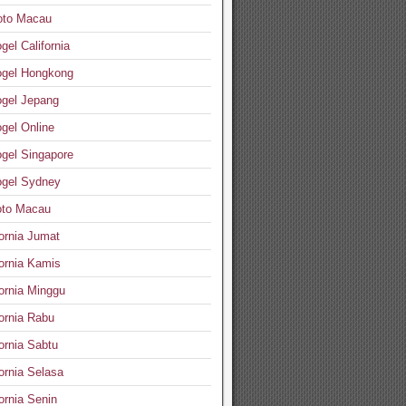
oto Macau
gel California
ogel Hongkong
ogel Jepang
ogel Online
ogel Singapore
ogel Sydney
oto Macau
fornia Jumat
fornia Kamis
fornia Minggu
fornia Rabu
ornia Sabtu
fornia Selasa
ornia Senin