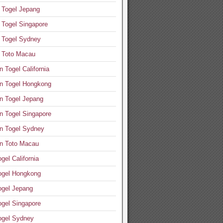
 Togel Jepang
 Togel Singapore
 Togel Sydney
u Toto Macau
 Togel California
n Togel Hongkong
n Togel Jepang
n Togel Singapore
n Togel Sydney
n Toto Macau
gel California
ogel Hongkong
ogel Jepang
gel Singapore
ogel Sydney