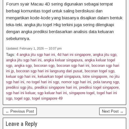
Forum syair Macau 4D sering digunakan sebagai tempat
berbagi komunitas togel untuk saling berdiskusi dan
mengartikan kode-kode yang biasanya disajikan dalam bentuk
teka-teki. angka jitu togel Hkg terkini juga sering dilengkapi
dengan angka prediksi berdasarkan analisis data keluaran
sebelumnya.
Updated: February 1, 2026 — 10:07 pm
Tags:
4 angka jitu sgp hari ini
,
4d hari ini singapore
,
angka jitu sgp
,
angka jitu sgp hari ini
,
angka keluar singapura
,
angka keluar togel
sgp
,
angka sgp
,
bocoran sgp
,
bocoran sgp hari ini
,
bocoran sgp hari
ini jp
,
bocoran sgp hari ini langsung dari pusat
,
bocoran togel sgp
,
keluar sgp hari ini
,
keluarkan togel singapura
,
lotre singapore
,
no jitu
sgp hari ini
,
no togel hari ini sgp
,
nomor sgp hari ini
,
pola tarung sgp
,
prediksi sgp jitu
,
prediksi singapore hari ini
,
prediksi togel singapore
,
sgp hari ini keluar
,
sgp keluar hari ini
,
singapore togel
,
togel hari ini
sgp
,
togel sgp
,
togel singapore 49
← Previous Post
Next Post →
Leave a Reply