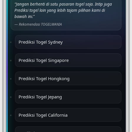
“Jangan berhenti di satu pasaran togel saja. Intip juga
Prediksi togel lain yang lebih tajam pilihan kami di
bawah ini.”
— Rekomendasi TOGELMANIA
Prediksi Togel Sydney
Prediksi Togel Singapore
Prediksi Togel Hongkong
Prediksi Togel Jepang
Prediksi Togel California