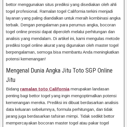
bettor menggunakan situs prediksi yang disediakan oleh ahli
togel profesional. Ramalan togel California terkini menjadi
layanan yang paling diandalkan untuk meraih kombinasi angka
terbaik. Dengan pengalaman para perumus angka, bocoran
togel online presisi dapat diperoleh melalui perhitungan dan
analisis yang mendalam. Di artikel ini, kami mengulas metode
prediksi togel online akurat yang digunakan oleh master togel
berpengalaman, semoga bisa membantu Anda meningkatkan
potensi kemenangan!
Mengenal Dunia Angka Jitu Toto SGP Online
Jitu
Bidang
ramalan toto California
merupakan landasan
penting bagi bettor togel yang ingin mengoptimalkan potensi
kemenangan mereka. Prediksi ini dibuat berdasarkan analisis
data keluaran sebelumnya, formula perhitungan, dan tidak
jarang juga berdasarkan tafsiran mimpi. Tidak sedikit bettor
mempercayakan bocoran master togel atau pakar togel