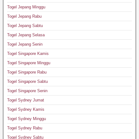
Togel Jepang Minggu
Togel Jepang Rabu
Togel Jepang Sabtu
Togel Jepang Selasa
Togel Jepang Senin
Togel Singapore Kamis
Togel Singapore Minggu
Togel Singapore Rabu
Togel Singapore Sabtu
Togel Singapore Senin
Togel Sydney Jumat
Togel Sydney Kamis
Togel Sydney Minggu
Togel Sydney Rabu
Togel Sydney Sabtu