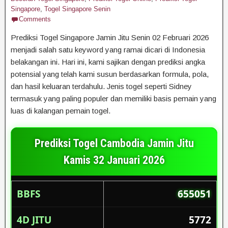
Singapore
,
Togel Singapore Senin
Comments
Prediksi Togel Singapore Jamin Jitu Senin 02 Februari 2026
menjadi salah satu keyword yang ramai dicari di Indonesia
belakangan ini. Hari ini, kami sajikan dengan prediksi angka
potensial yang telah kami susun berdasarkan formula, pola,
dan hasil keluaran terdahulu. Jenis togel seperti Sidney
termasuk yang paling populer dan memiliki basis pemain yang
luas di kalangan pemain togel.
Prediksi Togel Cambodia Jamin Jitu
Kamis 32 Januari 2026
BBFS
655051
4D JITU
5772