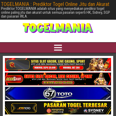
TOGELMANIA : Prediktor Togel Online Jitu dan Akurat
Prediktor TOGELMANIA adalah situs yang menyediakan prediksi togel
online paling jitu dan akurat untuk semua pasaran seperti HK, Sidney, SGP
dan pasaran WLA.