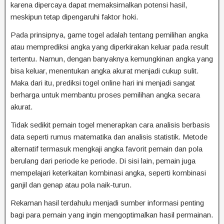
karena dipercaya dapat memaksimalkan potensi hasil,
meskipun tetap dipengaruhi faktor hoki.
Pada prinsipnya, game togel adalah tentang pemilihan angka
atau memprediksi angka yang diperkirakan keluar pada result
tertentu. Namun, dengan banyaknya kemungkinan angka yang
bisa keluar, menentukan angka akurat menjadi cukup sulit.
Maka dari itu, prediksi togel online hari ini menjadi sangat
berharga untuk membantu proses pemilihan angka secara
akurat.
Tidak sedikit pemain togel menerapkan cara analisis berbasis
data seperti rumus matematika dan analisis statistik. Metode
alternatif termasuk mengkaji angka favorit pemain dan pola
berulang dari periode ke periode. Di sisi lain, pemain juga
mempelajari keterkaitan kombinasi angka, seperti kombinasi
ganjil dan genap atau pola naik-turun.
Rekaman hasil terdahulu menjadi sumber informasi penting
bagi para pemain yang ingin mengoptimalkan hasil permainan.