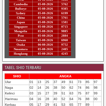
TABEL SHIO TERBARU
SHIO
ANGKA
Ular
01
13
25
37
49
61
73
85
97
Naga
02
14
26
38
50
62
74
86
98
Kelinci
03
15
27
39
51
63
75
87
99
Harimau
04
16
28
40
52
64
76
88
00
Kerbau
05
17
29
41
53
65
77
89