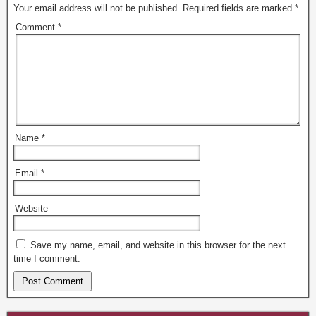
Your email address will not be published.
Required fields are marked
*
Comment
*
Name
*
Email
*
Website
Save my name, email, and website in this browser for the next
time I comment.