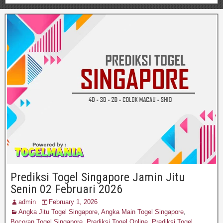
Prediksi Togel Singapore Jamin Jitu
Senin 02 Februari 2026
admin
February 1, 2026
Angka Jitu Togel Singapore
,
Angka Main Togel Singapore
,
Bocoran Togel Singapore
,
Prediksi Togel Online
,
Prediksi Togel