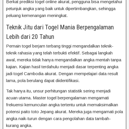
Berkat prediksi togel online akurat, pengguna bisa mengetahui
petunjuk angka yang baik untuk dipertimbangkan, sehingga
peluang kemenangan meningkat.
Teknik Jitu dari Togel Mania Berpengalaman
Lebih dari 20 Tahun
Pemain togel berjam terbang tinggi mengandalkan teknik-
teknik rahasia yang telah terbukti efektif. Sebagai langkah
awal, mereka tidak hanya mengandalkan angka mentah tanpa
kajian. Kajian hasil terdahulu menjadi dasar terpenting angka
jadi togel Cambodia akurat. Dengan mempelajari data result
lama, pola berulang dapat diidentifikasi.
Tak hanya itu, unsur perhitungan statistik sering menjadi
acuan utama. Master togel berpengalaman mengamati
frekuensi kemunculan angka tertentu untuk memaksimalkan
potensi paito toto Jepang akurat. Mereka juga mengamati pola
angka naik-turun dengan cara pengolahan data tambah-
kurang angka.