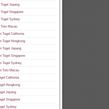
 Togel Jepang
 Togel Singapore
 Togel Sydney
u Toto Macau
 Togel California
n Togel Hongkong
n Togel Jepang
n Togel Singapore
n Togel Sydney
n Toto Macau
gel California
ogel Hongkong
ogel Jepang
gel Singapore
ogel Sydney