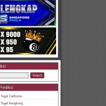
iksi
Prediksi
Togel California
u Togel Hongkong