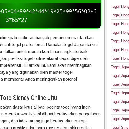
Togel Hon
*05*04*89*42*44*19*25*99*56*02*6
Togel Hon
3*65*27
Togel Hon
Togel Hon
nline paling akurat, banyak pemain memanfaatkan
Togel Hon
h ahli togel profesional. Ramalan togel Japan terkini
Togel Hon
diandalkan untuk meraih kombinasi angka terbaik.
a, prediksi togel online akurat dapat diperoleh
Togel Hon
omprehensif. Di artikel ini, kami akan membagikan
Togel Jep
caya yang digunakan oleh master togel
Togel Jep
sa membantu Anda meningkatkan potensi
Togel Jep
Togel Jep
Toto Sidney Online Jitu
Togel Jep
akan dasar krusial bagi pecinta togel yang ingin
Togel Jep
 mereka. Analisis ini dibuat berdasarkan pengolahan
Togel Jepa
ungan, dan tidak jarang juga berdasarkan mimpi.
uan prediksi dari para master atau ahli prediksi
Togel Sin