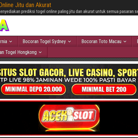
nline Jitu dan Akurat
yediakan prediksi togel online paling jitu dan akurat untuk semua pasaran s
rnia
Bocoran Togel Sydney
Bocoran Toto Macau
an Togel Hongkong