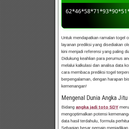
62*46*58*71*93*90*51
Untuk mendapatkan ramalan togel o
layanan prediksi yang disediakan ole
kini menjadi referensi yang paling 
Didukung keahlian para perumus angk
melalui kalkulasi dan analisa data k
cara membaca prediksi togel terper
berpengalaman, dengan harapan bi
kemenangan!
Mengenal Dunia Angka Jitu 
Bidang
angka jadi toto SDY
merup
mengoptimalkan potensi kemenangan
data hasil terdahulu, formula perhit
Sebagian besar pemain menjadikan ac