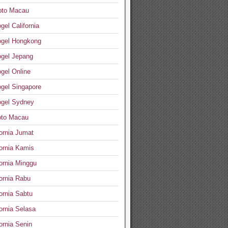
oto Macau
gel California
ogel Hongkong
ogel Jepang
ogel Online
ogel Singapore
ogel Sydney
oto Macau
fornia Jumat
fornia Kamis
fornia Minggu
fornia Rabu
ornia Sabtu
fornia Selasa
ornia Senin