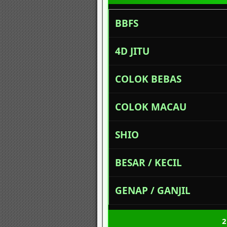
BBFS
4D JITU
COLOK BEBAS
COLOK MACAU
SHIO
BESAR / KECIL
GENAP / GANJIL
2