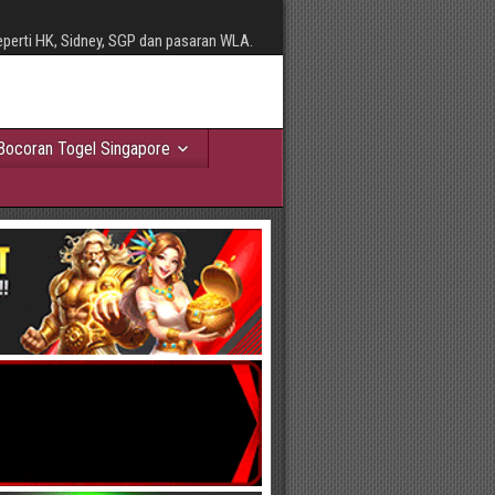
eperti HK, Sidney, SGP dan pasaran WLA.
Bocoran Togel Singapore