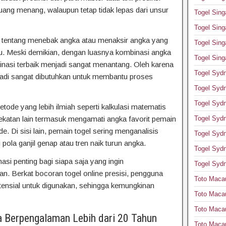
luang menang, walaupun tetap tidak lepas dari unsur
Togel Sing
Togel Sing
h tentang menebak angka atau menaksir angka yang
Togel Sing
tu. Meski demikian, dengan luasnya kombinasi angka
Togel Sing
nasi terbaik menjadi sangat menantang. Oleh karena
Togel Syd
menjadi sangat dibutuhkan untuk membantu proses
Togel Syd
Togel Syd
de yang lebih ilmiah seperti kalkulasi matematis
dekatan lain termasuk mengamati angka favorit pemain
Togel Syd
de. Di sisi lain, pemain togel sering menganalisis
Togel Syd
 pola ganjil genap atau tren naik turun angka.
Togel Syd
asi penting bagi siapa saja yang ingin
Togel Syd
 Berkat bocoran togel online presisi, pengguna
Toto Maca
tensial untuk digunakan, sehingga kemungkinan
Toto Maca
Toto Maca
ia Berpengalaman Lebih dari 20 Tahun
Toto Maca