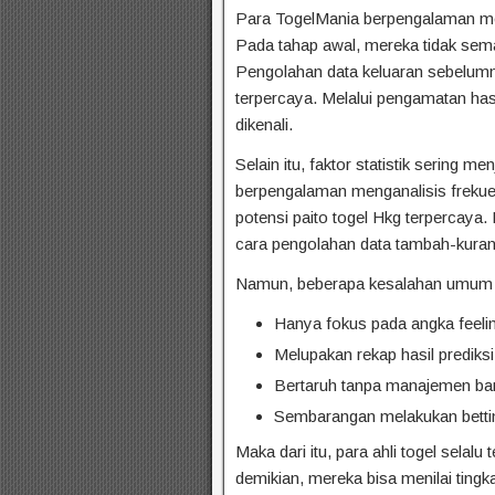
Para TogelMania berpengalaman meng
Pada tahap awal, mereka tidak sem
Pengolahan data keluaran sebelumn
terpercaya. Melalui pengamatan hasi
dikenali.
Selain itu, faktor statistik sering m
berpengalaman menganalisis freku
potensi paito togel Hkg terpercaya
cara pengolahan data tambah-kuran
Namun, beberapa kesalahan umum yan
Hanya fokus pada angka feelin
Melupakan rekap hasil prediksi
Bertaruh tanpa manajemen ban
Sembarangan melakukan betti
Maka dari itu, para ahli togel sela
demikian, mereka bisa menilai tingka