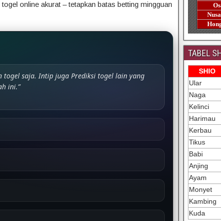
 togel online akurat – tetapkan batas betting mingguan
TABEL S
SHIO
 togel saja. Intip juga Prediksi togel lain yang
Ular
h ini.”
Naga
Kelinci
Harimau
Kerbau
Tikus
Babi
Anjing
Ayam
Monyet
Kambing
Kuda