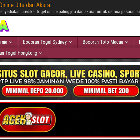
nline Jitu dan Akurat
yediakan prediksi togel online paling jitu dan akurat untuk semua pasaran s
rnia
Bocoran Togel Sydney
Bocoran Toto Macau
an Togel Hongkong