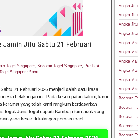
Angka Jitu
Angka Jitu
Angka Jitu
Angka Jit
e Jamin Jitu Sabtu 21 Februari
Angka Main
Angka Mai
Angka Mai
in Togel Singapore
,
Bocoran Togel Singapore
,
Prediksi
Angka Mai
Togel Singapore Sabtu
Angka Mai
 Sabtu 21 Februari 2026 menjadi salah satu frasa
Angka Mai
donesia belakangan ini. Pada kesempatan kali ini, kami
Bocoran To
a keramat yang telah kami rangkum berdasarkan
Bocoran T
oris togel. Jenis togel seperti Kamboja termasuk yang
Bocoran T
main yang besar di kalangan pemain togel.
Bocoran To
Bocoran T