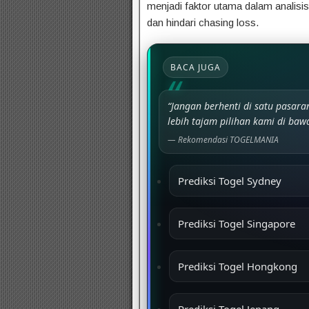
menjadi faktor utama dalam analisis
dan hindari chasing loss.
BACA JUGA
“Jangan berhenti di satu pasaran
lebih tajam pilihan kami di bawa
— Rekomendasi TOGELMANIA
Prediksi Togel Sydney
Prediksi Togel Singapore
Prediksi Togel Hongkong