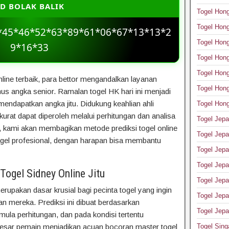
D BOLAK BALIK
Togel Hon
Togel Hon
*45*46*52*63*89*61*06*67*13*13*2
Togel Hon
9*16*33
Togel Hon
Togel Hon
line terbaik, para bettor mengandalkan layanan
Togel Hon
us angka senior. Ramalan togel HK hari ini menjadi
mendapatkan angka jitu. Didukung keahlian ahli
Togel Hon
 akurat dapat diperoleh melalui perhitungan dan analisa
Togel Jep
i, kami akan membagikan metode prediksi togel online
Togel Jep
ogel profesional, dengan harapan bisa membantu
Togel Jep
Togel Jep
Togel Sidney Online Jitu
Togel Jep
rupakan dasar krusial bagi pecinta togel yang ingin
Togel Jep
 mereka. Prediksi ini dibuat berdasarkan
Togel Jepa
rmula perhitungan, dan pada kondisi tertentu
esar pemain menjadikan acuan bocoran master togel
Togel Sin