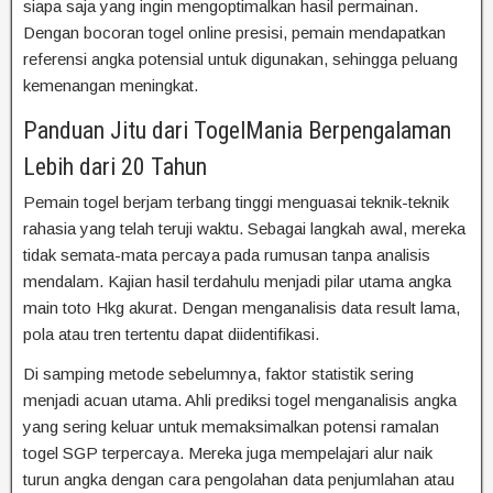
siapa saja yang ingin mengoptimalkan hasil permainan.
Dengan bocoran togel online presisi, pemain mendapatkan
referensi angka potensial untuk digunakan, sehingga peluang
kemenangan meningkat.
Panduan Jitu dari TogelMania Berpengalaman
Lebih dari 20 Tahun
Pemain togel berjam terbang tinggi menguasai teknik-teknik
rahasia yang telah teruji waktu. Sebagai langkah awal, mereka
tidak semata-mata percaya pada rumusan tanpa analisis
mendalam. Kajian hasil terdahulu menjadi pilar utama angka
main toto Hkg akurat. Dengan menganalisis data result lama,
pola atau tren tertentu dapat diidentifikasi.
Di samping metode sebelumnya, faktor statistik sering
menjadi acuan utama. Ahli prediksi togel menganalisis angka
yang sering keluar untuk memaksimalkan potensi ramalan
togel SGP terpercaya. Mereka juga mempelajari alur naik
turun angka dengan cara pengolahan data penjumlahan atau