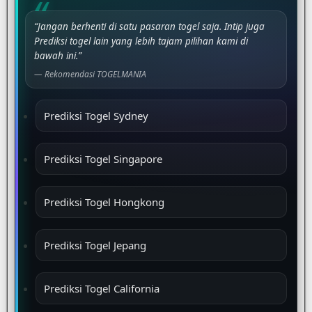
“Jangan berhenti di satu pasaran togel saja. Intip juga
Prediksi togel lain yang lebih tajam pilihan kami di
bawah ini.”
— Rekomendasi TOGELMANIA
Prediksi Togel Sydney
Prediksi Togel Singapore
Prediksi Togel Hongkong
Prediksi Togel Jepang
Prediksi Togel California