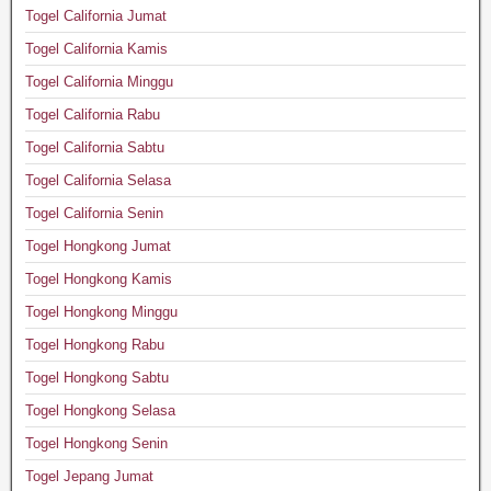
Togel California Jumat
Togel California Kamis
Togel California Minggu
Togel California Rabu
Togel California Sabtu
Togel California Selasa
Togel California Senin
Togel Hongkong Jumat
Togel Hongkong Kamis
Togel Hongkong Minggu
Togel Hongkong Rabu
Togel Hongkong Sabtu
Togel Hongkong Selasa
Togel Hongkong Senin
Togel Jepang Jumat