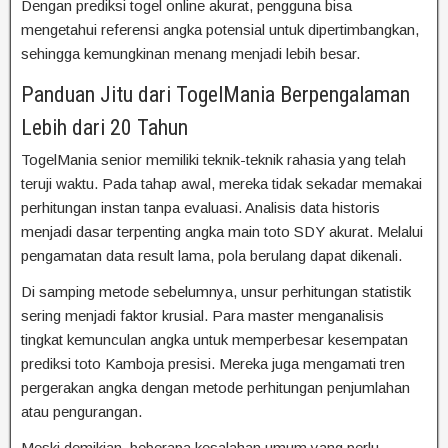
Dengan prediksi togel online akurat, pengguna bisa
mengetahui referensi angka potensial untuk dipertimbangkan,
sehingga kemungkinan menang menjadi lebih besar.
Panduan Jitu dari TogelMania Berpengalaman
Lebih dari 20 Tahun
TogelMania senior memiliki teknik-teknik rahasia yang telah
teruji waktu. Pada tahap awal, mereka tidak sekadar memakai
perhitungan instan tanpa evaluasi. Analisis data historis
menjadi dasar terpenting angka main toto SDY akurat. Melalui
pengamatan data result lama, pola berulang dapat dikenali.
Di samping metode sebelumnya, unsur perhitungan statistik
sering menjadi faktor krusial. Para master menganalisis
tingkat kemunculan angka untuk memperbesar kesempatan
prediksi toto Kamboja presisi. Mereka juga mengamati tren
pergerakan angka dengan metode perhitungan penjumlahan
atau pengurangan.
Meski demikian, beberapa kesalahan umum yang perlu