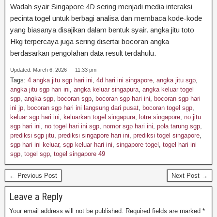
Wadah syair Singapore 4D sering menjadi media interaksi
pecinta togel untuk berbagi analisa dan membaca kode-kode
yang biasanya disajikan dalam bentuk syair. angka jitu toto
Hkg terpercaya juga sering disertai bocoran angka
berdasarkan pengolahan data result terdahulu.
Updated: March 6, 2026 — 11:33 pm
Tags:
4 angka jitu sgp hari ini
,
4d hari ini singapore
,
angka jitu sgp
,
angka jitu sgp hari ini
,
angka keluar singapura
,
angka keluar togel
sgp
,
angka sgp
,
bocoran sgp
,
bocoran sgp hari ini
,
bocoran sgp hari
ini jp
,
bocoran sgp hari ini langsung dari pusat
,
bocoran togel sgp
,
keluar sgp hari ini
,
keluarkan togel singapura
,
lotre singapore
,
no jitu
sgp hari ini
,
no togel hari ini sgp
,
nomor sgp hari ini
,
pola tarung sgp
,
prediksi sgp jitu
,
prediksi singapore hari ini
,
prediksi togel singapore
,
sgp hari ini keluar
,
sgp keluar hari ini
,
singapore togel
,
togel hari ini
sgp
,
togel sgp
,
togel singapore 49
← Previous Post
Next Post →
Leave a Reply
Your email address will not be published.
Required fields are marked
*