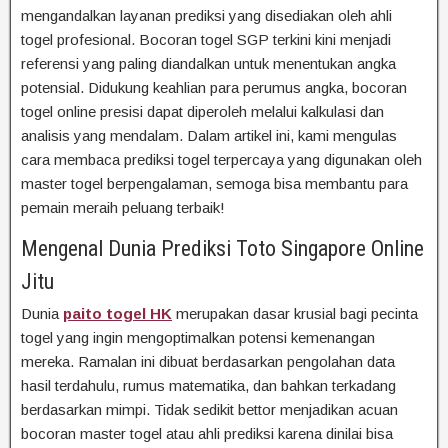
mengandalkan layanan prediksi yang disediakan oleh ahli
togel profesional. Bocoran togel SGP terkini kini menjadi
referensi yang paling diandalkan untuk menentukan angka
potensial. Didukung keahlian para perumus angka, bocoran
togel online presisi dapat diperoleh melalui kalkulasi dan
analisis yang mendalam. Dalam artikel ini, kami mengulas
cara membaca prediksi togel terpercaya yang digunakan oleh
master togel berpengalaman, semoga bisa membantu para
pemain meraih peluang terbaik!
Mengenal Dunia Prediksi Toto Singapore Online
Jitu
Dunia
paito togel HK
merupakan dasar krusial bagi pecinta
togel yang ingin mengoptimalkan potensi kemenangan
mereka. Ramalan ini dibuat berdasarkan pengolahan data
hasil terdahulu, rumus matematika, dan bahkan terkadang
berdasarkan mimpi. Tidak sedikit bettor menjadikan acuan
bocoran master togel atau ahli prediksi karena dinilai bisa