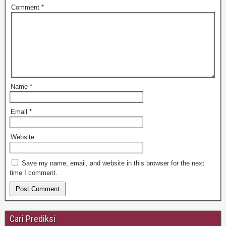
Comment
*
Name
*
Email
*
Website
Save my name, email, and website in this browser for the next
time I comment.
Cari Prediksi