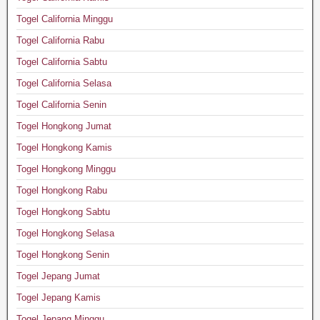
Togel California Minggu
Togel California Rabu
Togel California Sabtu
Togel California Selasa
Togel California Senin
Togel Hongkong Jumat
Togel Hongkong Kamis
Togel Hongkong Minggu
Togel Hongkong Rabu
Togel Hongkong Sabtu
Togel Hongkong Selasa
Togel Hongkong Senin
Togel Jepang Jumat
Togel Jepang Kamis
Togel Jepang Minggu