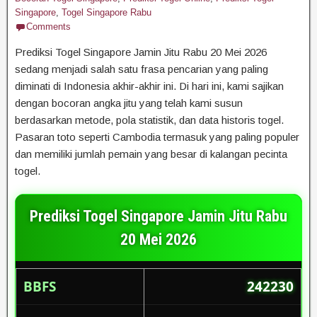
Singapore
,
Togel Singapore Rabu
Comments
Prediksi Togel Singapore Jamin Jitu Rabu 20 Mei 2026
sedang menjadi salah satu frasa pencarian yang paling
diminati di Indonesia akhir-akhir ini. Di hari ini, kami sajikan
dengan bocoran angka jitu yang telah kami susun
berdasarkan metode, pola statistik, dan data historis togel.
Pasaran toto seperti Cambodia termasuk yang paling populer
dan memiliki jumlah pemain yang besar di kalangan pecinta
togel.
Prediksi Togel Singapore Jamin Jitu Rabu
20 Mei 2026
BBFS
242230