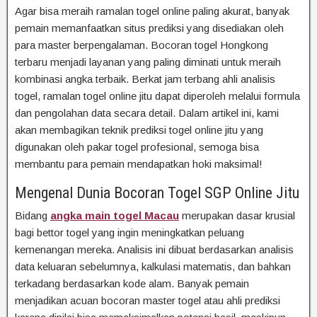
Agar bisa meraih ramalan togel online paling akurat, banyak
pemain memanfaatkan situs prediksi yang disediakan oleh
para master berpengalaman. Bocoran togel Hongkong
terbaru menjadi layanan yang paling diminati untuk meraih
kombinasi angka terbaik. Berkat jam terbang ahli analisis
togel, ramalan togel online jitu dapat diperoleh melalui formula
dan pengolahan data secara detail. Dalam artikel ini, kami
akan membagikan teknik prediksi togel online jitu yang
digunakan oleh pakar togel profesional, semoga bisa
membantu para pemain mendapatkan hoki maksimal!
Mengenal Dunia Bocoran Togel SGP Online Jitu
Bidang
angka main togel Macau
merupakan dasar krusial
bagi bettor togel yang ingin meningkatkan peluang
kemenangan mereka. Analisis ini dibuat berdasarkan analisis
data keluaran sebelumnya, kalkulasi matematis, dan bahkan
terkadang berdasarkan kode alam. Banyak pemain
menjadikan acuan bocoran master togel atau ahli prediksi