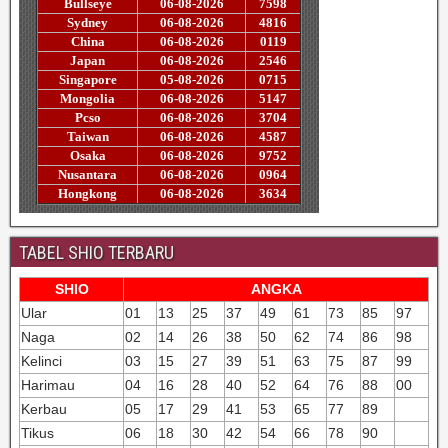
TABEL SHIO TERBARU
SHIO
ANGKA
Ular
01
13
25
37
49
61
73
85
97
Naga
02
14
26
38
50
62
74
86
98
Kelinci
03
15
27
39
51
63
75
87
99
Harimau
04
16
28
40
52
64
76
88
00
Kerbau
05
17
29
41
53
65
77
89
Tikus
06
18
30
42
54
66
78
90