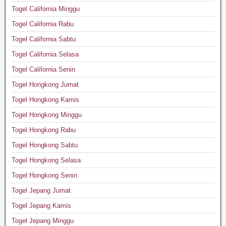
Togel California Minggu
Togel California Rabu
Togel California Sabtu
Togel California Selasa
Togel California Senin
Togel Hongkong Jumat
Togel Hongkong Kamis
Togel Hongkong Minggu
Togel Hongkong Rabu
Togel Hongkong Sabtu
Togel Hongkong Selasa
Togel Hongkong Senin
Togel Jepang Jumat
Togel Jepang Kamis
Togel Jepang Minggu