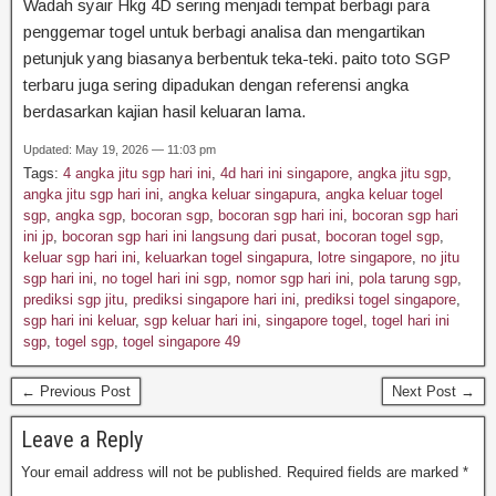
Wadah syair Hkg 4D sering menjadi tempat berbagi para
penggemar togel untuk berbagi analisa dan mengartikan
petunjuk yang biasanya berbentuk teka-teki. paito toto SGP
terbaru juga sering dipadukan dengan referensi angka
berdasarkan kajian hasil keluaran lama.
Updated: May 19, 2026 — 11:03 pm
Tags:
4 angka jitu sgp hari ini
,
4d hari ini singapore
,
angka jitu sgp
,
angka jitu sgp hari ini
,
angka keluar singapura
,
angka keluar togel
sgp
,
angka sgp
,
bocoran sgp
,
bocoran sgp hari ini
,
bocoran sgp hari
ini jp
,
bocoran sgp hari ini langsung dari pusat
,
bocoran togel sgp
,
keluar sgp hari ini
,
keluarkan togel singapura
,
lotre singapore
,
no jitu
sgp hari ini
,
no togel hari ini sgp
,
nomor sgp hari ini
,
pola tarung sgp
,
prediksi sgp jitu
,
prediksi singapore hari ini
,
prediksi togel singapore
,
sgp hari ini keluar
,
sgp keluar hari ini
,
singapore togel
,
togel hari ini
sgp
,
togel sgp
,
togel singapore 49
← Previous Post
Next Post →
Leave a Reply
Your email address will not be published.
Required fields are marked
*