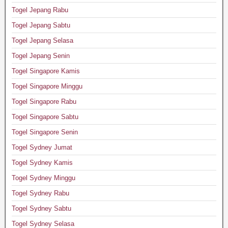
Togel Jepang Rabu
Togel Jepang Sabtu
Togel Jepang Selasa
Togel Jepang Senin
Togel Singapore Kamis
Togel Singapore Minggu
Togel Singapore Rabu
Togel Singapore Sabtu
Togel Singapore Senin
Togel Sydney Jumat
Togel Sydney Kamis
Togel Sydney Minggu
Togel Sydney Rabu
Togel Sydney Sabtu
Togel Sydney Selasa