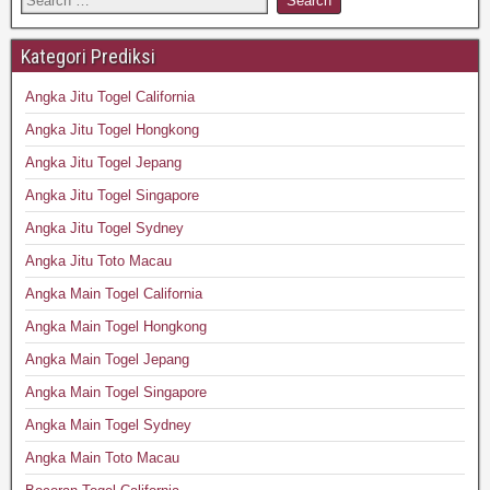
Kategori Prediksi
Angka Jitu Togel California
Angka Jitu Togel Hongkong
Angka Jitu Togel Jepang
Angka Jitu Togel Singapore
Angka Jitu Togel Sydney
Angka Jitu Toto Macau
Angka Main Togel California
Angka Main Togel Hongkong
Angka Main Togel Jepang
Angka Main Togel Singapore
Angka Main Togel Sydney
Angka Main Toto Macau