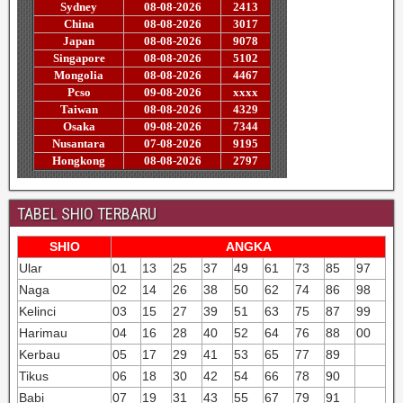
TABEL SHIO TERBARU
SHIO
ANGKA
Ular
01
13
25
37
49
61
73
85
97
Naga
02
14
26
38
50
62
74
86
98
Kelinci
03
15
27
39
51
63
75
87
99
Harimau
04
16
28
40
52
64
76
88
00
Kerbau
05
17
29
41
53
65
77
89
Tikus
06
18
30
42
54
66
78
90
Babi
07
19
31
43
55
67
79
91