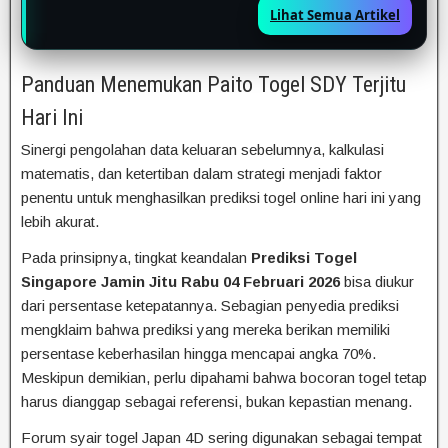
Lihat Semua Artikel
Panduan Menemukan Paito Togel SDY Terjitu
Hari Ini
Sinergi pengolahan data keluaran sebelumnya, kalkulasi
matematis, dan ketertiban dalam strategi menjadi faktor
penentu untuk menghasilkan prediksi togel online hari ini yang
lebih akurat.
Pada prinsipnya, tingkat keandalan
Prediksi Togel
Singapore Jamin Jitu Rabu 04 Februari 2026
bisa diukur
dari persentase ketepatannya. Sebagian penyedia prediksi
mengklaim bahwa prediksi yang mereka berikan memiliki
persentase keberhasilan hingga mencapai angka 70%.
Meskipun demikian, perlu dipahami bahwa bocoran togel tetap
harus dianggap sebagai referensi, bukan kepastian menang.
Forum syair togel Japan 4D sering digunakan sebagai tempat