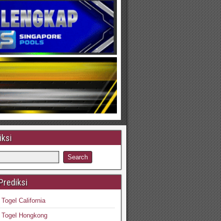
iksi
Prediksi
Togel California
u Togel Hongkong