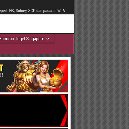
eperti HK, Sidney, SGP dan pasaran WLA.
Bocoran Togel Singapore