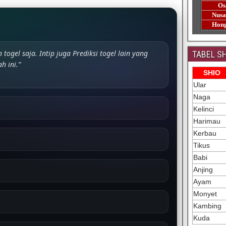
 togel saja. Intip juga Prediksi togel lain yang
TABEL S
h ini.”
SHIO
Ular
Naga
Kelinci
Harimau
Kerbau
Tikus
Babi
Anjing
Ayam
Monyet
Kambing
Kuda