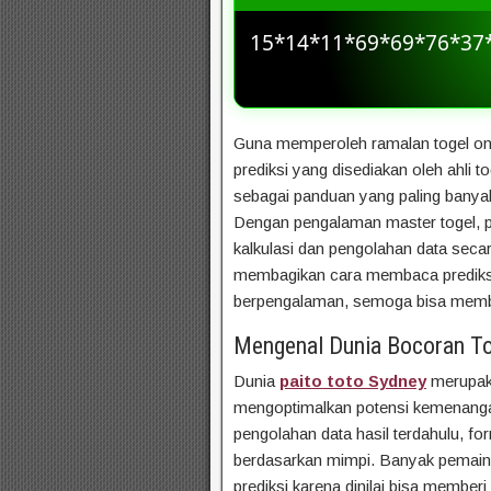
15*14*11*69*69*76*37
Guna memperoleh ramalan togel onli
prediksi yang disediakan oleh ahli to
sebagai panduan yang paling banyak
Dengan pengalaman master togel, pre
kalkulasi dan pengolahan data secar
membagikan cara membaca prediksi 
berpengalaman, semoga bisa memba
Mengenal Dunia Bocoran Tog
Dunia
paito toto Sydney
merupaka
mengoptimalkan potensi kemenangan
pengolahan data hasil terdahulu, fo
berdasarkan mimpi. Banyak pemain m
prediksi karena dinilai bisa member