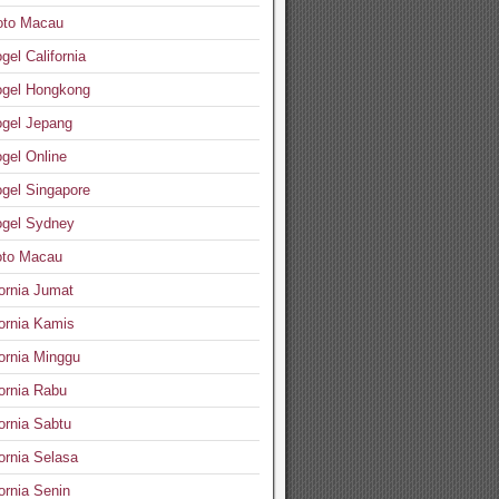
oto Macau
gel California
ogel Hongkong
ogel Jepang
ogel Online
ogel Singapore
ogel Sydney
oto Macau
fornia Jumat
fornia Kamis
fornia Minggu
fornia Rabu
ornia Sabtu
fornia Selasa
ornia Senin