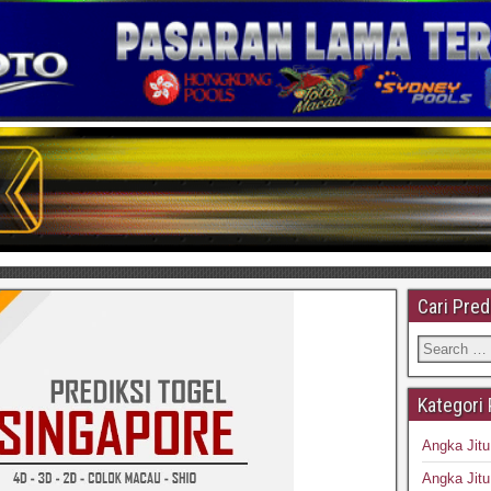
Cari Pred
Kategori 
Angka Jitu 
Angka Jit