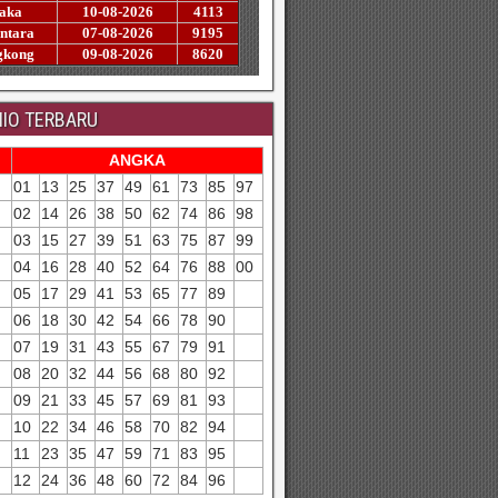
HIO TERBARU
ANGKA
01
13
25
37
49
61
73
85
97
02
14
26
38
50
62
74
86
98
03
15
27
39
51
63
75
87
99
04
16
28
40
52
64
76
88
00
05
17
29
41
53
65
77
89
06
18
30
42
54
66
78
90
07
19
31
43
55
67
79
91
08
20
32
44
56
68
80
92
09
21
33
45
57
69
81
93
10
22
34
46
58
70
82
94
11
23
35
47
59
71
83
95
12
24
36
48
60
72
84
96