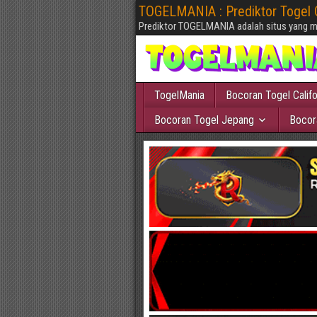
TOGELMANIA : Prediktor Togel O
Prediktor TOGELMANIA adalah situs yang men
TogelMania
Bocoran Togel Califo
Bocoran Togel Jepang
Bocor