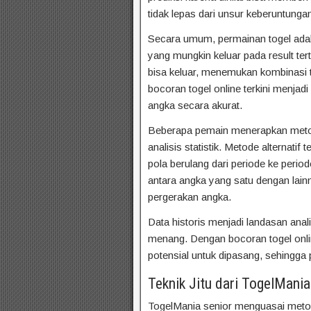
tidak lepas dari unsur keberuntunga
Secara umum, permainan togel ada
yang mungkin keluar pada result te
bisa keluar, menemukan kombinasi t
bocoran togel online terkini menj
angka secara akurat.
Beberapa pemain menerapkan metode
analisis statistik. Metode alternat
pola berulang dari periode ke period
antara angka yang satu dengan lainn
pergerakan angka.
Data historis menjadi landasan anali
menang. Dengan bocoran togel onli
potensial untuk dipasang, sehingga p
Teknik Jitu dari TogelMani
TogelMania senior menguasai metode