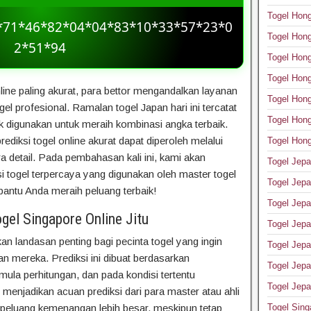
Togel Hon
*71*46*82*04*04*83*10*33*57*23*0
Togel Hon
2*51*94
Togel Hon
Togel Hon
ne paling akurat, para bettor mengandalkan layanan
Togel Hon
gel profesional. Ramalan togel Japan hari ini tercatat
Togel Hon
 digunakan untuk meraih kombinasi angka terbaik.
diksi togel online akurat dapat diperoleh melalui
Togel Hon
a detail. Pada pembahasan kali ini, kami akan
Togel Jep
togel terpercaya yang digunakan oleh master togel
Togel Jep
ntu Anda meraih peluang terbaik!
Togel Jep
el Singapore Online Jitu
Togel Jep
n landasan penting bagi pecinta togel yang ingin
Togel Jep
 mereka. Prediksi ini dibuat berdasarkan
Togel Jep
rmula perhitungan, dan pada kondisi tertentu
Togel Jepa
enjadikan acuan prediksi dari para master atau ahli
i peluang kemenangan lebih besar, meskipun tetap
Togel Sin