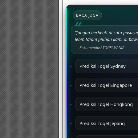
BACA JUGA
“Jangan berhenti di satu pasaran
lebih tajam pilihan kami di bawa
— Rekomendasi TOGELMANIA
Prediksi Togel Sydney
Prediksi Togel Singapore
Prediksi Togel Hongkong
Prediksi Togel Jepang