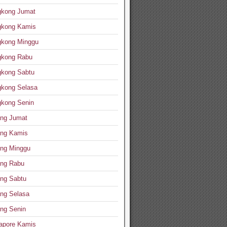
gkong Jumat
gkong Kamis
gkong Minggu
gkong Rabu
gkong Sabtu
gkong Selasa
gkong Senin
ang Jumat
ang Kamis
ang Minggu
ang Rabu
ang Sabtu
ang Selasa
ng Senin
gapore Kamis