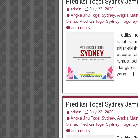
Prediksi Togel Sydney Jami
admin
July 23, 2026
Angka Jitu Togel Sydney
,
Angka Main
Online
,
Prediksi Togel Sydney
,
Togel Sy
Comments
Prediksi T
salah satu
akhir-akhir
bocoran an
rumus, pol
Hongkong t
yang […]
Prediksi Togel Sydney Jami
admin
July 23, 2026
Angka Jitu Togel Sydney
,
Angka Main
Online
,
Prediksi Togel Sydney
,
Togel S
Comments