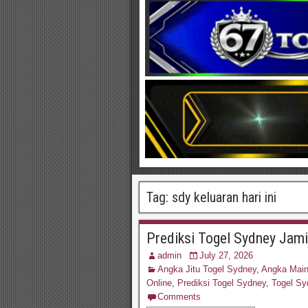
Tag:
sdy keluaran hari ini
Prediksi Togel Sydney Jami
admin
July 27, 2026
Angka Jitu Togel Sydney
,
Angka Main
Online
,
Prediksi Togel Sydney
,
Togel Sy
Comments