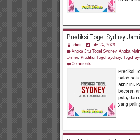
Prediksi Togel Sydney Jami
admin
July 24, 2026
Angka Jitu Togel Sydney
,
Angka Main
Online
,
Prediksi Togel Sydney
,
Togel Sy
Comments
Prediksi T
salah satu
akhir ini.
bocoran an
pola, dan 
yang palin