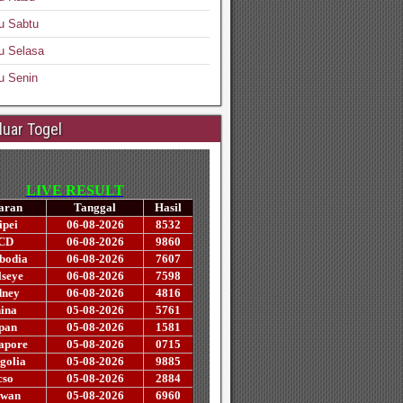
u Sabtu
u Selasa
u Senin
luar Togel