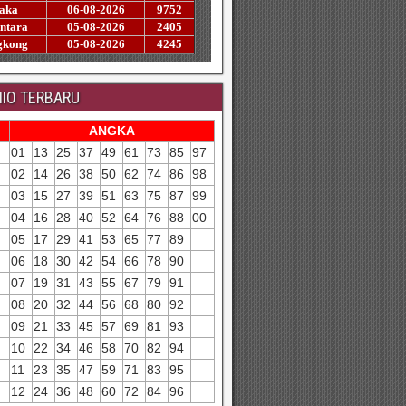
HIO TERBARU
ANGKA
01
13
25
37
49
61
73
85
97
02
14
26
38
50
62
74
86
98
03
15
27
39
51
63
75
87
99
04
16
28
40
52
64
76
88
00
05
17
29
41
53
65
77
89
06
18
30
42
54
66
78
90
07
19
31
43
55
67
79
91
08
20
32
44
56
68
80
92
09
21
33
45
57
69
81
93
10
22
34
46
58
70
82
94
11
23
35
47
59
71
83
95
12
24
36
48
60
72
84
96