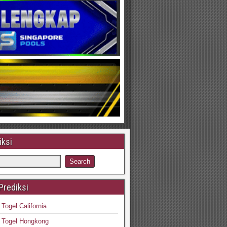
iksi
Prediksi
Togel California
u Togel Hongkong