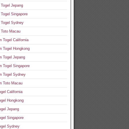
 Togel Jepang
 Togel Singapore
 Togel Sydney
u Toto Macau
 Togel California
n Togel Hongkong
n Togel Jepang
n Togel Singapore
n Togel Sydney
n Toto Macau
gel California
ogel Hongkong
ogel Jepang
gel Singapore
ogel Sydney