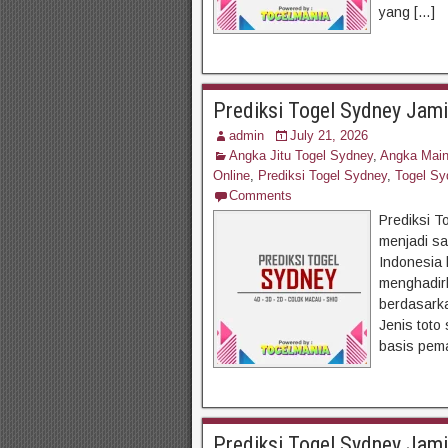
yang […]
Prediksi Togel Sydney Jami
admin
July 21, 2026
Angka Jitu Togel Sydney
,
Angka Main
Online
,
Prediksi Togel Sydney
,
Togel Sy
Comments
Prediksi T
menjadi sa
Indonesia 
menghadirk
berdasarka
Jenis toto
basis pema
Prediksi Togel Sydney Jami