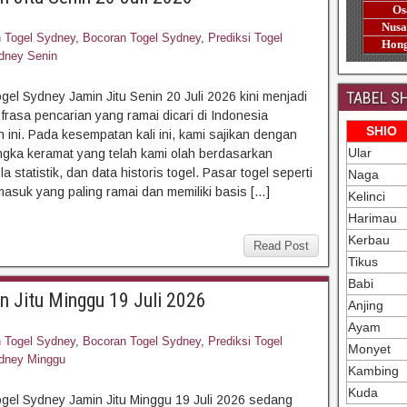
 Togel Sydney
,
Bocoran Togel Sydney
,
Prediksi Togel
dney Senin
TABEL S
ogel Sydney Jamin Jitu Senin 20 Juli 2026 kini menjadi
 frasa pencarian yang ramai dicari di Indonesia
SHIO
 ini. Pada kesempatan kali ini, kami sajikan dengan
Ular
gka keramat yang telah kami olah berdasarkan
la statistik, dan data historis togel. Pasar togel seperti
Naga
asuk yang paling ramai dan memiliki basis […]
Kelinci
Harimau
Kerbau
Read Post
Tikus
Babi
n Jitu Minggu 19 Juli 2026
Anjing
Ayam
 Togel Sydney
,
Bocoran Togel Sydney
,
Prediksi Togel
Monyet
dney Minggu
Kambing
Kuda
ogel Sydney Jamin Jitu Minggu 19 Juli 2026 sedang