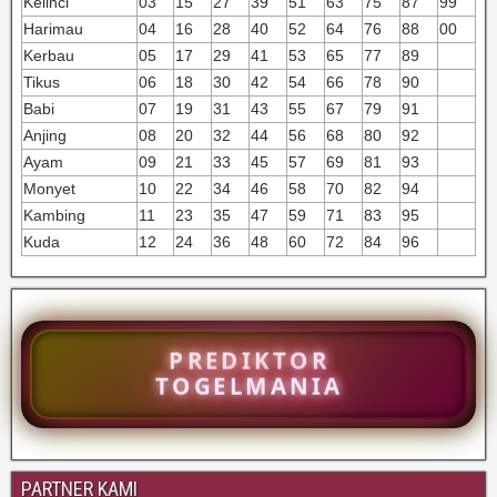
Kelinci
03
15
27
39
51
63
75
87
99
Harimau
04
16
28
40
52
64
76
88
00
Kerbau
05
17
29
41
53
65
77
89
Tikus
06
18
30
42
54
66
78
90
Babi
07
19
31
43
55
67
79
91
Anjing
08
20
32
44
56
68
80
92
Ayam
09
21
33
45
57
69
81
93
Monyet
10
22
34
46
58
70
82
94
Kambing
11
23
35
47
59
71
83
95
Kuda
12
24
36
48
60
72
84
96
PREDIKTOR
TOGELMANIA
PARTNER KAMI