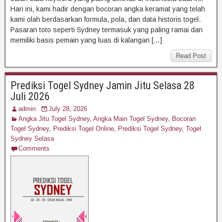
Hari ini, kami hadir dengan bocoran angka keramat yang telah
kami olah berdasarkan formula, pola, dan data historis togel.
Pasaran toto seperti Sydney termasuk yang paling ramai dan
memiliki basis pemain yang luas di kalangan […]
Read Post
Prediksi Togel Sydney Jamin Jitu Selasa 28
Juli 2026
admin
July 28, 2026
Angka Jitu Togel Sydney
,
Angka Main Togel Sydney
,
Bocoran
Togel Sydney
,
Prediksi Togel Online
,
Prediksi Togel Sydney
,
Togel
Sydney Selasa
Comments