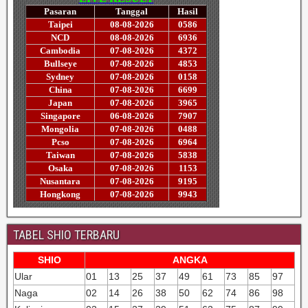
TABEL SHIO TERBARU
SHIO
ANGKA
Ular
01
13
25
37
49
61
73
85
97
Naga
02
14
26
38
50
62
74
86
98