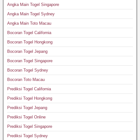
Angka Main Togel Singapore
Angka Main Togel Sydney
Angka Main Toto Macau
Bocoran Togel California
Bocoran Togel Hongkong
Bocoran Togel Jepang
Bocoran Togel Singapore
Bocoran Togel Sydney
Bocoran Toto Macau
Prediksi Togel California
Prediksi Togel Hongkong
Prediksi Togel Jepang
Prediksi Togel Online
Prediksi Togel Singapore
Prediksi Togel Sydney