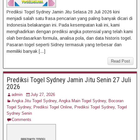
Prediksi Togel Sydney Jamin Jitu Selasa 28 Juli 2026 kini
menjadi salah satu frasa pencarian yang paling banyak dicari di
Indonesia belakangan ini. Pada kesempatan kali ini, kami
menghadirkan dengan prediksi angka potensial yang telah kami
olah berdasarkan formula, analisa pola, dan data historis togel.
Pasaran togel seperti Sidney termasuk yang terbesar dan
memiliki banyak […]
Read Post
Prediksi Togel Sydney Jamin Jitu Senin 27 Juli
2026
admin
July 27, 2026
Angka Jitu Togel Sydney
,
Angka Main Togel Sydney
,
Bocoran
Togel Sydney
,
Prediksi Togel Online
,
Prediksi Togel Sydney
,
Togel
Sydney Senin
Comments