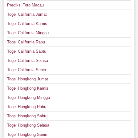
Prediksi Toto Macau
Togel California Jumat
Togel California Kamis
Togel California Minggu
Togel California Rabu
Togel California Sabtu
Togel California Selasa
Togel California Senin
Togel Hongkong Jumat
Togel Hongkong Kamis
Togel Hongkong Minggu
Togel Hongkong Rabu
Togel Hongkong Sabtu
Togel Hongkong Selasa
Togel Hongkong Senin