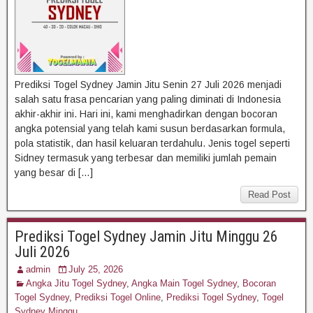
Prediksi Togel Sydney Jamin Jitu Senin 27 Juli 2026 menjadi
salah satu frasa pencarian yang paling diminati di Indonesia
akhir-akhir ini. Hari ini, kami menghadirkan dengan bocoran
angka potensial yang telah kami susun berdasarkan formula,
pola statistik, dan hasil keluaran terdahulu. Jenis togel seperti
Sidney termasuk yang terbesar dan memiliki jumlah pemain
yang besar di […]
Read Post
Prediksi Togel Sydney Jamin Jitu Minggu 26
Juli 2026
admin
July 25, 2026
Angka Jitu Togel Sydney
,
Angka Main Togel Sydney
,
Bocoran
Togel Sydney
,
Prediksi Togel Online
,
Prediksi Togel Sydney
,
Togel
Sydney Minggu