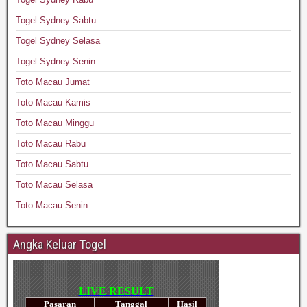
Togel Sydney Sabtu
Togel Sydney Selasa
Togel Sydney Senin
Toto Macau Jumat
Toto Macau Kamis
Toto Macau Minggu
Toto Macau Rabu
Toto Macau Sabtu
Toto Macau Selasa
Toto Macau Senin
Angka Keluar Togel