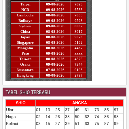
TABEL SHIO TERBARU
SHIO
ANGKA
Ular
01
13
25
37
49
61
73
85
97
Naga
02
14
26
38
50
62
74
86
98
Kelinci
03
15
27
39
51
63
75
87
99