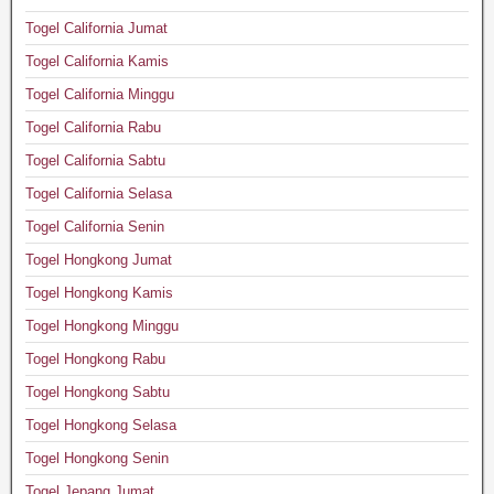
Togel California Jumat
Togel California Kamis
Togel California Minggu
Togel California Rabu
Togel California Sabtu
Togel California Selasa
Togel California Senin
Togel Hongkong Jumat
Togel Hongkong Kamis
Togel Hongkong Minggu
Togel Hongkong Rabu
Togel Hongkong Sabtu
Togel Hongkong Selasa
Togel Hongkong Senin
Togel Jepang Jumat