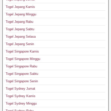
Togel Jepang Kamis
Togel Jepang Minggu
Togel Jepang Rabu
Togel Jepang Sabtu
Togel Jepang Selasa
Togel Jepang Senin
Togel Singapore Kamis
Togel Singapore Minggu
Togel Singapore Rabu
Togel Singapore Sabtu
Togel Singapore Senin
Togel Sydney Jumat
Togel Sydney Kamis
Togel Sydney Minggu
Togel Sydney Rabu