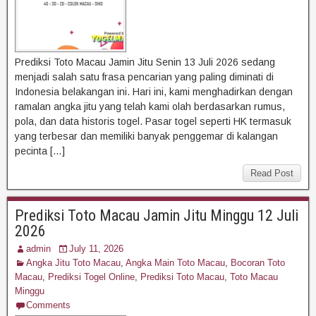
Prediksi Toto Macau Jamin Jitu Senin 13 Juli 2026 sedang
menjadi salah satu frasa pencarian yang paling diminati di
Indonesia belakangan ini. Hari ini, kami menghadirkan dengan
ramalan angka jitu yang telah kami olah berdasarkan rumus,
pola, dan data historis togel. Pasar togel seperti HK termasuk
yang terbesar dan memiliki banyak penggemar di kalangan
pecinta […]
Read Post
Prediksi Toto Macau Jamin Jitu Minggu 12 Juli
2026
admin
July 11, 2026
Angka Jitu Toto Macau
,
Angka Main Toto Macau
,
Bocoran Toto
Macau
,
Prediksi Togel Online
,
Prediksi Toto Macau
,
Toto Macau
Minggu
Comments