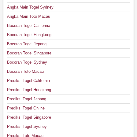
Angka Main Togel Sydney
Angka Main Toto Macau
Bocoran Togel California
Bocoran Togel Hongkong
Bocoran Togel Jepang
Bocoran Togel Singapore
Bocoran Togel Sydney
Bocoran Toto Macau
Prediksi Togel California
Prediksi Togel Hongkong
Prediksi Togel Jepang
Prediksi Togel Online
Prediksi Togel Singapore
Prediksi Togel Sydney
Prediksi Toto Macau