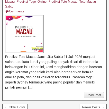
Macau
,
Prediksi Togel Online
,
Prediksi Toto Macau
,
Toto Macau
Sabtu
Comments
Prediksi Toto Macau Jamin Jitu Sabtu 11 Juli 2026 menjadi
salah satu kata kunci yang paling banyak dicari di Indonesia
belakangan ini. Di hari ini, kami menghadirkan dengan bocoran
angka keramat yang telah kami olah berdasarkan formula,
analisa pola, dan hasil keluaran terdahulu. Pasaran togel
seperti Sydney termasuk yang paling populer dan memiliki
jumlah pemain […]
Read Post
← Older Posts
Newer Posts →