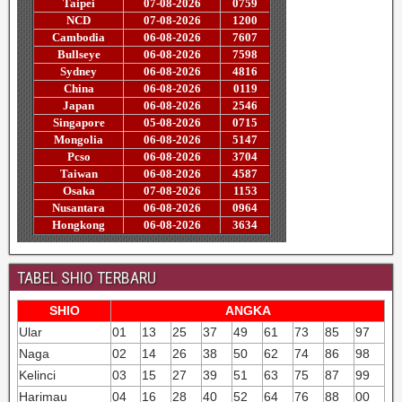
TABEL SHIO TERBARU
SHIO
ANGKA
Ular
01
13
25
37
49
61
73
85
97
Naga
02
14
26
38
50
62
74
86
98
Kelinci
03
15
27
39
51
63
75
87
99
Harimau
04
16
28
40
52
64
76
88
00