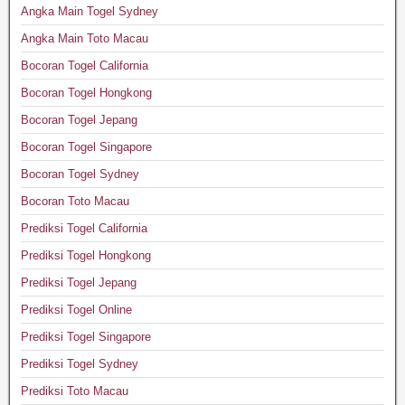
Angka Main Togel Sydney
Angka Main Toto Macau
Bocoran Togel California
Bocoran Togel Hongkong
Bocoran Togel Jepang
Bocoran Togel Singapore
Bocoran Togel Sydney
Bocoran Toto Macau
Prediksi Togel California
Prediksi Togel Hongkong
Prediksi Togel Jepang
Prediksi Togel Online
Prediksi Togel Singapore
Prediksi Togel Sydney
Prediksi Toto Macau