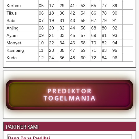
Kerbau
05
17
29
41
53
65
77
89
Tikus
06
18
30
42
54
66
78
90
Babi
07
19
31
43
55
67
79
91
Anjing
08
20
32
44
56
68
80
92
Ayam
09
21
33
45
57
69
81
93
Monyet
10
22
34
46
58
70
82
94
Kambing
11
23
35
47
59
71
83
95
Kuda
12
24
36
48
60
72
84
96
PREDIKTOR
TOGELMANIA
PARTNER KAMI
Bang Bona Prediksi