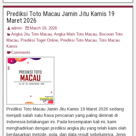
Prediksi Toto Macau Jamin Jitu Kamis 19
Maret 2026
admin
March 18, 2026
Angka Jitu Toto Macau
,
Angka Main Toto Macau
,
Bocoran Toto
Macau
,
Prediksi Togel Online
,
Prediksi Toto Macau
,
Toto Macau
Kamis
Comments
Prediksi Toto Macau Jamin Jitu Kamis 19 Maret 2026 sedang
menjadi salah satu frasa pencarian yang paling diminati di
Indonesia belakangan ini. Pada kesempatan kali ini, kami
menghadirkan dengan prediksi angka jitu yang telah kami olah
berdasarkan metode, pola, dan data result sebelumnya. Jenis