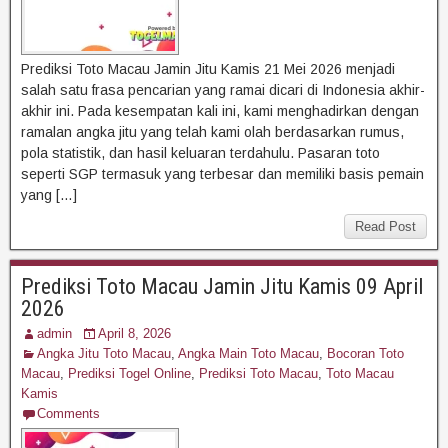
Prediksi Toto Macau Jamin Jitu Kamis 21 Mei 2026 menjadi
salah satu frasa pencarian yang ramai dicari di Indonesia akhir-
akhir ini. Pada kesempatan kali ini, kami menghadirkan dengan
ramalan angka jitu yang telah kami olah berdasarkan rumus,
pola statistik, dan hasil keluaran terdahulu. Pasaran toto
seperti SGP termasuk yang terbesar dan memiliki basis pemain
yang […]
Read Post
Prediksi Toto Macau Jamin Jitu Kamis 09 April
2026
admin
April 8, 2026
Angka Jitu Toto Macau
,
Angka Main Toto Macau
,
Bocoran Toto
Macau
,
Prediksi Togel Online
,
Prediksi Toto Macau
,
Toto Macau
Kamis
Comments