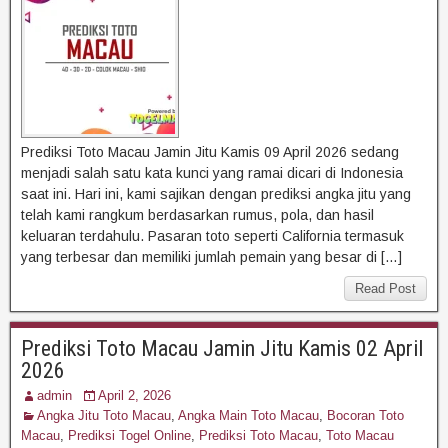
Prediksi Toto Macau Jamin Jitu Kamis 09 April 2026 sedang
menjadi salah satu kata kunci yang ramai dicari di Indonesia
saat ini. Hari ini, kami sajikan dengan prediksi angka jitu yang
telah kami rangkum berdasarkan rumus, pola, dan hasil
keluaran terdahulu. Pasaran toto seperti California termasuk
yang terbesar dan memiliki jumlah pemain yang besar di […]
Read Post
Prediksi Toto Macau Jamin Jitu Kamis 02 April
2026
admin
April 2, 2026
Angka Jitu Toto Macau
,
Angka Main Toto Macau
,
Bocoran Toto
Macau
,
Prediksi Togel Online
,
Prediksi Toto Macau
,
Toto Macau