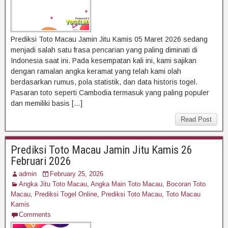
Prediksi Toto Macau Jamin Jitu Kamis 05 Maret 2026 sedang
menjadi salah satu frasa pencarian yang paling diminati di
Indonesia saat ini. Pada kesempatan kali ini, kami sajikan
dengan ramalan angka keramat yang telah kami olah
berdasarkan rumus, pola statistik, dan data historis togel.
Pasaran toto seperti Cambodia termasuk yang paling populer
dan memiliki basis […]
Read Post
Prediksi Toto Macau Jamin Jitu Kamis 26
Februari 2026
admin
February 25, 2026
Angka Jitu Toto Macau
,
Angka Main Toto Macau
,
Bocoran Toto
Macau
,
Prediksi Togel Online
,
Prediksi Toto Macau
,
Toto Macau
Kamis
Comments