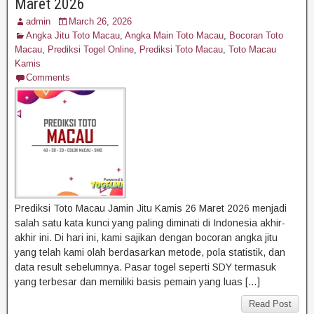
Maret 2026
admin
March 26, 2026
Angka Jitu Toto Macau
,
Angka Main Toto Macau
,
Bocoran Toto
Macau
,
Prediksi Togel Online
,
Prediksi Toto Macau
,
Toto Macau
Kamis
Comments
Prediksi Toto Macau Jamin Jitu Kamis 26 Maret 2026 menjadi
salah satu kata kunci yang paling diminati di Indonesia akhir-
akhir ini. Di hari ini, kami sajikan dengan bocoran angka jitu
yang telah kami olah berdasarkan metode, pola statistik, dan
data result sebelumnya. Pasar togel seperti SDY termasuk
yang terbesar dan memiliki basis pemain yang luas […]
Read Post