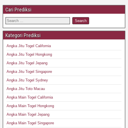
Cari Prediksi
Kategori Prediksi
Angka Jitu Togel California
Angka Jitu Togel Hongkong
Angka Jitu Togel Jepang
Angka Jitu Togel Singapore
Angka Jitu Togel Sydney
Angka Jitu Toto Macau
Angka Main Togel California
Angka Main Togel Hongkong
Angka Main Togel Jepang
Angka Main Togel Singapore