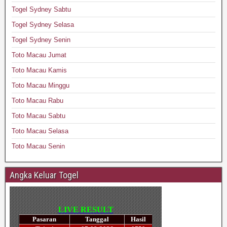
Togel Sydney Sabtu
Togel Sydney Selasa
Togel Sydney Senin
Toto Macau Jumat
Toto Macau Kamis
Toto Macau Minggu
Toto Macau Rabu
Toto Macau Sabtu
Toto Macau Selasa
Toto Macau Senin
Angka Keluar Togel