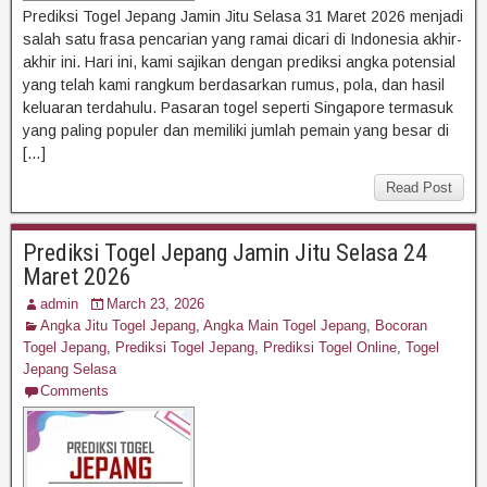
Prediksi Togel Jepang Jamin Jitu Selasa 31 Maret 2026 menjadi
salah satu frasa pencarian yang ramai dicari di Indonesia akhir-
akhir ini. Hari ini, kami sajikan dengan prediksi angka potensial
yang telah kami rangkum berdasarkan rumus, pola, dan hasil
keluaran terdahulu. Pasaran togel seperti Singapore termasuk
yang paling populer dan memiliki jumlah pemain yang besar di
[…]
Read Post
Prediksi Togel Jepang Jamin Jitu Selasa 24
Maret 2026
admin
March 23, 2026
Angka Jitu Togel Jepang
,
Angka Main Togel Jepang
,
Bocoran
Togel Jepang
,
Prediksi Togel Jepang
,
Prediksi Togel Online
,
Togel
Jepang Selasa
Comments