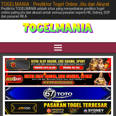
TOGELMANIA : Prediktor Togel Online Jitu dan Akurat
Prediktor TOGELMANIA adalah situs yang menyediakan prediksi togel
online paling jitu dan akurat untuk semua pasaran seperti HK, Sidney, SGP
dan pasaran WLA.