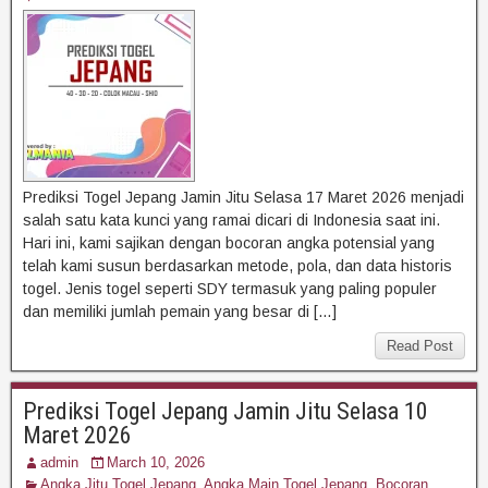
Prediksi Togel Jepang Jamin Jitu Selasa 17 Maret 2026 menjadi
salah satu kata kunci yang ramai dicari di Indonesia saat ini.
Hari ini, kami sajikan dengan bocoran angka potensial yang
telah kami susun berdasarkan metode, pola, dan data historis
togel. Jenis togel seperti SDY termasuk yang paling populer
dan memiliki jumlah pemain yang besar di […]
Read Post
Prediksi Togel Jepang Jamin Jitu Selasa 10
Maret 2026
admin
March 10, 2026
Angka Jitu Togel Jepang
,
Angka Main Togel Jepang
,
Bocoran