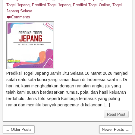
Togel Jepang
,
Prediksi Togel Jepang
,
Prediksi Togel Online
,
Togel
Jepang Selasa
Comments
Prediksi Togel Jepang Jamin Jitu Selasa 10 Maret 2026 menjadi
salah satu kata kunci yang ramai dicari di Indonesia saat ini. Di
hari ini, kami menghadirkan dengan ramalan angka jitu yang
telah kami susun berdasarkan rumus, pola, dan hasil keluaran
terdahulu. Jenis toto seperti Kamboja termasuk yang paling
ramai dan memiliki banyak penggemar di kalangan […]
Read Post
← Older Posts
Newer Posts →