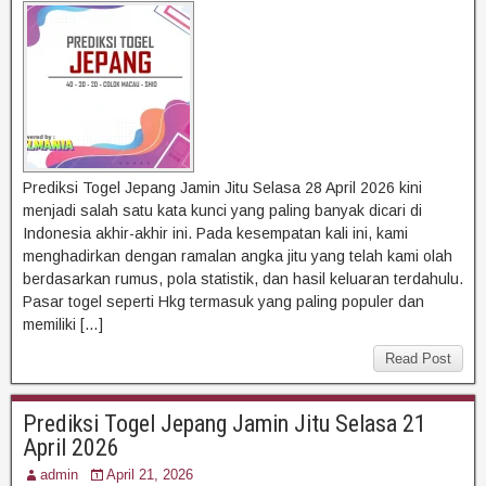
Prediksi Togel Jepang Jamin Jitu Selasa 28 April 2026 kini
menjadi salah satu kata kunci yang paling banyak dicari di
Indonesia akhir-akhir ini. Pada kesempatan kali ini, kami
menghadirkan dengan ramalan angka jitu yang telah kami olah
berdasarkan rumus, pola statistik, dan hasil keluaran terdahulu.
Pasar togel seperti Hkg termasuk yang paling populer dan
memiliki […]
Read Post
Prediksi Togel Jepang Jamin Jitu Selasa 21
April 2026
admin
April 21, 2026